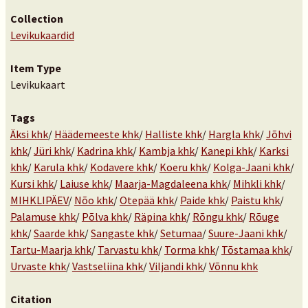
Collection
Levikukaardid
Item Type
Levikukaart
Tags
Äksi khk
/
Häädemeeste khk
/
Halliste khk
/
Hargla khk
/
Jõhvi
khk
/
Jüri khk
/
Kadrina khk
/
Kambja khk
/
Kanepi khk
/
Karksi
khk
/
Karula khk
/
Kodavere khk
/
Koeru khk
/
Kolga-Jaani khk
/
Kursi khk
/
Laiuse khk
/
Maarja-Magdaleena khk
/
Mihkli khk
/
MIHKLIPÄEV
/
Nõo khk
/
Otepää khk
/
Paide khk
/
Paistu khk
/
Palamuse khk
/
Põlva khk
/
Räpina khk
/
Rõngu khk
/
Rõuge
khk
/
Saarde khk
/
Sangaste khk
/
Setumaa
/
Suure-Jaani khk
/
Tartu-Maarja khk
/
Tarvastu khk
/
Torma khk
/
Tõstamaa khk
/
Urvaste khk
/
Vastseliina khk
/
Viljandi khk
/
Võnnu khk
Citation