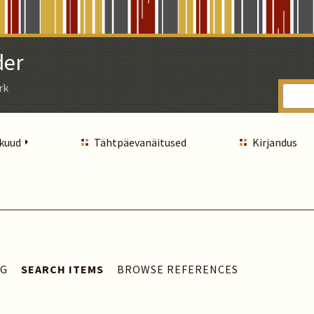
der
rk
 kuud
Tähtpäevanäitused
Kirjandus
AG
SEARCH ITEMS
BROWSE REFERENCES