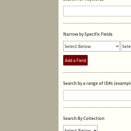
Narrow by Specific Fields
Add a Field
Search by a range of ID#s (example
Search By Collection