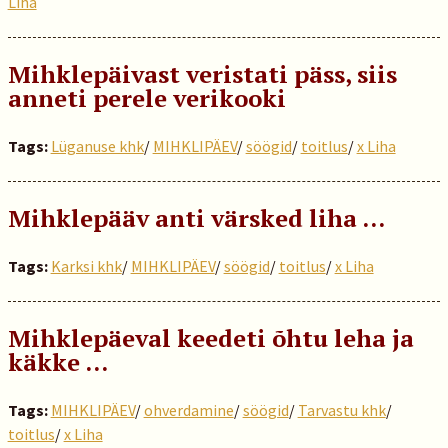
Liha
Mihklepäivast veristati päss, siis
anneti perele verikooki
Tags:
Lüganuse khk
/
MIHKLIPÄEV
/
söögid
/
toitlus
/
x Liha
Mihklepääv anti värsked liha …
Tags:
Karksi khk
/
MIHKLIPÄEV
/
söögid
/
toitlus
/
x Liha
Mihklepäeval keedeti õhtu leha ja
käkke …
Tags:
MIHKLIPÄEV
/
ohverdamine
/
söögid
/
Tarvastu khk
/
toitlus
/
x Liha