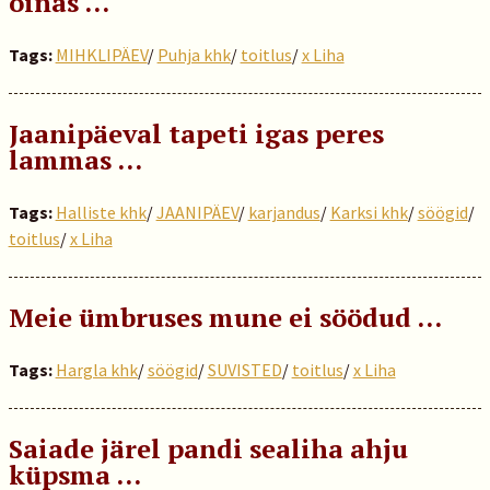
oinas …
Tags:
MIHKLIPÄEV
/
Puhja khk
/
toitlus
/
x Liha
Jaanipäeval tapeti igas peres
lammas …
Tags:
Halliste khk
/
JAANIPÄEV
/
karjandus
/
Karksi khk
/
söögid
/
toitlus
/
x Liha
Meie ümbruses mune ei söödud …
Tags:
Hargla khk
/
söögid
/
SUVISTED
/
toitlus
/
x Liha
Saiade järel pandi sealiha ahju
küpsma ...