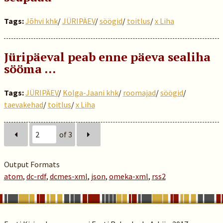
Tags:
Jõhvi khk
/
JÜRIPÄEV
/
söögid
/
toitlus
/
x Liha
Jüripäeval peab enne päeva sealiha
sööma ...
Tags:
JÜRIPÄEV
/
Kolga-Jaani khk
/
roomajad
/
söögid
/
taevakehad
/
toitlus
/
x Liha
of 3
Output Formats
atom
,
dc-rdf
,
dcmes-xml
,
json
,
omeka-xml
,
rss2