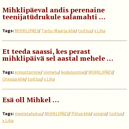
Mihklipäeval andis perenaine
teenijatüdrukule salamahti …
Tags:
MIHKLIPÄEV
/
Tartu-Maarja khk
/
toitlus
/
x Liha
Et teeda saassi, kes perast
mihklipäivä sel aastal mehele …
Tags:
ennustamine
/
inimelu
/
koduloomad
/
MIHKLIPÄEV
/
Otepää khk
/
toitlus
/
x Liha
Esä oll Mihkel …
Tags:
meelelahutus
/
MIHKLIPÄEV
/
Põlva khk
/
söögid
/
toitlus
/
x Liha