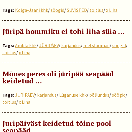
Tags:
Kolga-Jaani khk
/
söögid
/
SUVISTED
/
toitlus
/
x Liha
Jüripä hommiku ei tohi liha süia …
Tags:
Ambla khk
/
JÜRIPÄEV
/
karjandus
/
metsloomad
/
söögid
/
toitlus
/
x Liha
Mõnes peres oli jüripää seapääd
keidetud …
Tags:
JÜRIPÄEV
/
karjandus
/
Lüganuse khk
/
põllundus
/
söögid
/
toitlus
/
x Liha
Juripäiväst keidetud tõine pool
seapääd