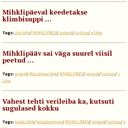
Mihklipäeval keedetakse
klimbisuppi …
Tags:
Jüri khk
/
MIHKLIPÄEV
/
söögid
/
toitlus
/
x Liha
Mihklipääv sai väga suurel viisil
peetud …
Tags:
joogid
/
Märjamaa khk
/
MIHKLIPÄEV
/
söögid
/
toitlus
/
x
Liha
Vahest tehti verileiba ka, kutsuti
sugulased kokku
Tags:
Iisaku khk
/
külaskäimine
/
MIHKLIPÄEV
/
söögid
/
toitlus
/
x