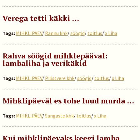
Verega tetti käkki …
Tags:
MIHKLIPÄEV
/
Rannu khk
/
söögid
/
toitlus
/
x Liha
Rahva söögid mihklepääval:
lambaliha ja verikäkid
Tags:
MIHKLIPÄEV
/
Pilistvere khk
/
söögid
/
toitlus
/
x Liha
Mihklipäeväl es tohe luud murda …
Tags:
MIHKLIPÄEV
/
Sangaste khk
/
toitlus
/
x Liha
Kui mihklipäevaks keegi lamba