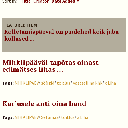
Sort by:
Title
Creator
Date Added
FEATURED ITEM
Kolletamispäeval on puulehed kõik juba
kollased ...
Mihklipääväl tapõtas oinast
edimätses lihas …
Tags:
MIHKLIPÄEV
/
söögid
/
toitlus
/
Vastseliina khk
/
x Liha
Kar´usele anti oina hand
Tags:
MIHKLIPÄEV
/
Setumaa
/
toitlus
/
x Liha