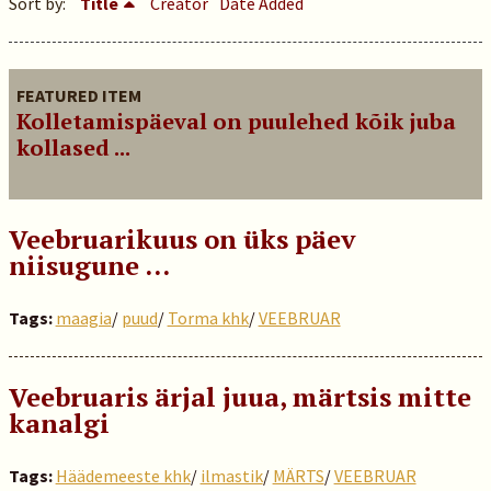
Sort by:
Title
Creator
Date Added
FEATURED ITEM
Kolletamispäeval on puulehed kõik juba
kollased ...
Veebruarikuus on üks päev
niisugune …
Tags:
maagia
/
puud
/
Torma khk
/
VEEBRUAR
Veebruaris ärjal juua, märtsis mitte
kanalgi
Tags:
Häädemeeste khk
/
ilmastik
/
MÄRTS
/
VEEBRUAR