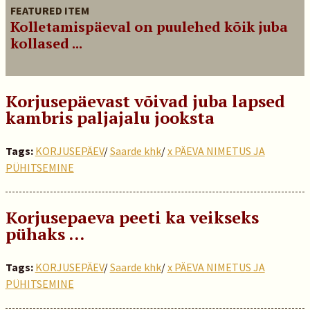
FEATURED ITEM
Kolletamispäeval on puulehed kõik juba
kollased ...
Korjusepäevast võivad juba lapsed
kambris paljajalu jooksta
Tags:
KORJUSEPÄEV
/
Saarde khk
/
x PÄEVA NIMETUS JA
PÜHITSEMINE
Korjusepaeva peeti ka veikseks
pühaks …
Tags:
KORJUSEPÄEV
/
Saarde khk
/
x PÄEVA NIMETUS JA
PÜHITSEMINE