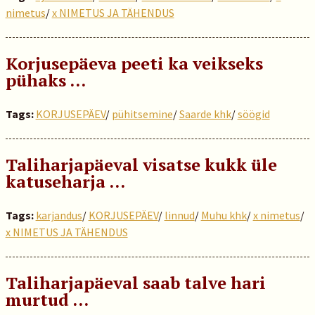
nimetus
/
x NIMETUS JA TÄHENDUS
Korjusepäeva peeti ka veikseks
pühaks …
Tags:
KORJUSEPÄEV
/
pühitsemine
/
Saarde khk
/
söögid
Taliharjapäeval visatse kukk üle
katuseharja …
Tags:
karjandus
/
KORJUSEPÄEV
/
linnud
/
Muhu khk
/
x nimetus
/
x NIMETUS JA TÄHENDUS
Taliharjapäeval saab talve hari
murtud …