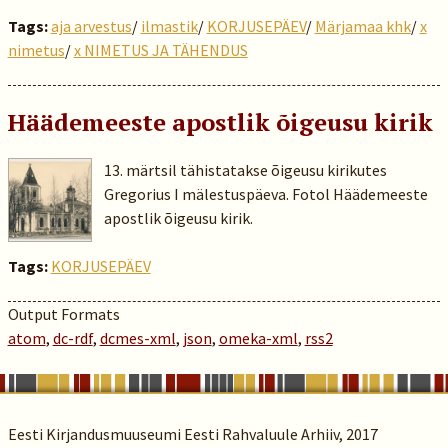
Tags:
aja arvestus
/
ilmastik
/
KORJUSEPÄEV
/
Märjamaa khk
/
x
nimetus
/
x NIMETUS JA TÄHENDUS
Häädemeeste apostlik õigeusu kirik
13. märtsil tähistatakse õigeusu kirikutes
Gregorius I mälestuspäeva. Fotol Häädemeeste
apostlik õigeusu kirik.
Tags:
KORJUSEPÄEV
Output Formats
atom
,
dc-rdf
,
dcmes-xml
,
json
,
omeka-xml
,
rss2
Eesti Kirjandusmuuseumi Eesti Rahvaluule Arhiiv, 2017