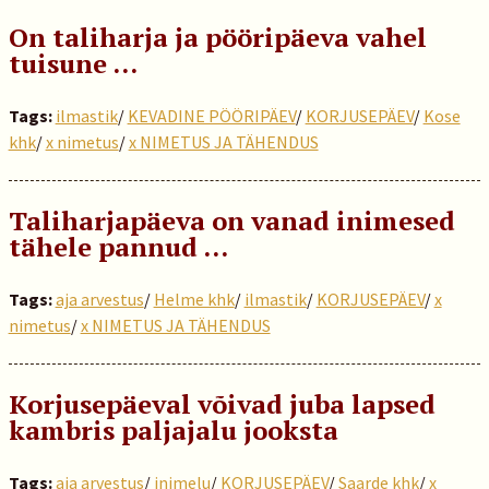
On taliharja ja pööripäeva vahel
tuisune …
Tags:
ilmastik
/
KEVADINE PÖÖRIPÄEV
/
KORJUSEPÄEV
/
Kose
khk
/
x nimetus
/
x NIMETUS JA TÄHENDUS
Taliharjapäeva on vanad inimesed
tähele pannud …
Tags:
aja arvestus
/
Helme khk
/
ilmastik
/
KORJUSEPÄEV
/
x
nimetus
/
x NIMETUS JA TÄHENDUS
Korjusepäeval võivad juba lapsed
kambris paljajalu jooksta
Tags:
aja arvestus
/
inimelu
/
KORJUSEPÄEV
/
Saarde khk
/
x