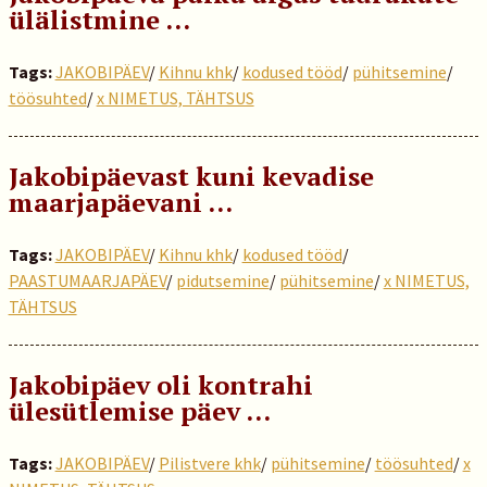
ülälistmine …
Tags:
JAKOBIPÄEV
/
Kihnu khk
/
kodused tööd
/
pühitsemine
/
töösuhted
/
x NIMETUS, TÄHTSUS
Jakobipäevast kuni kevadise
maarjapäevani …
Tags:
JAKOBIPÄEV
/
Kihnu khk
/
kodused tööd
/
PAASTUMAARJAPÄEV
/
pidutsemine
/
pühitsemine
/
x NIMETUS,
TÄHTSUS
Jakobipäev oli kontrahi
ülesütlemise päev ...
Tags:
JAKOBIPÄEV
/
Pilistvere khk
/
pühitsemine
/
töösuhted
/
x