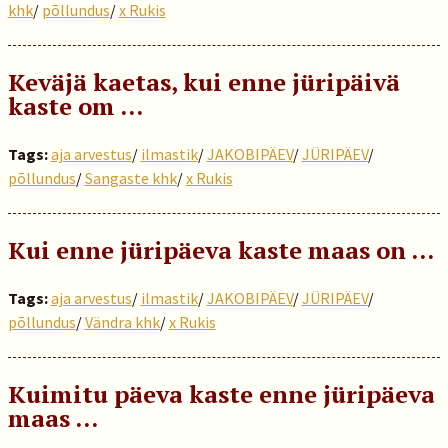
khk
/
põllundus
/
x Rukis
Keväjä kaetas, kui enne jüripäivä
kaste om ...
Tags:
aja arvestus
/
ilmastik
/
JAKOBIPÄEV
/
JÜRIPÄEV
/
põllundus
/
Sangaste khk
/
x Rukis
Kui enne jüripäeva kaste maas on …
Tags:
aja arvestus
/
ilmastik
/
JAKOBIPÄEV
/
JÜRIPÄEV
/
põllundus
/
Vändra khk
/
x Rukis
Kuimitu päeva kaste enne jüripäeva
maas …