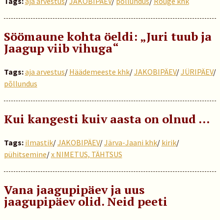
Tags:
aja arvestus
/
JAKOBIPÄEV
/
põllundus
/
Rõuge khk
Söömaune kohta öeldi: „Juri tuub ja
Jaagup viib vihuga“
Tags:
aja arvestus
/
Häädemeeste khk
/
JAKOBIPÄEV
/
JÜRIPÄEV
/
põllundus
Kui kangesti kuiv aasta on olnud …
Tags:
ilmastik
/
JAKOBIPÄEV
/
Järva-Jaani khk
/
kirik
/
pühitsemine
/
x NIMETUS, TÄHTSUS
Vana jaagupipäev ja uus
jaagupipäev olid. Neid peeti