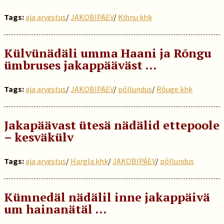
Tags:
aja arvestus
/
JAKOBIPÄEV
/
Kihnu khk
Külvünädäli umma Haani ja Rõngu
ümbruses jakappääväst …
Tags:
aja arvestus
/
JAKOBIPÄEV
/
põllundus
/
Rõuge khk
Jakapäävast ütesä nädälid ettepoole
– kesväkülv
Tags:
aja arvestus
/
Hargla khk
/
JAKOBIPÄEV
/
põllundus
Kümnedäl nädälil inne jakappäivä
um hainanätäl …