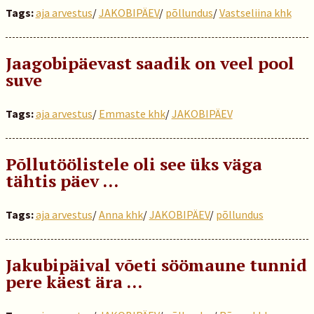
Tags:
aja arvestus
/
JAKOBIPÄEV
/
põllundus
/
Vastseliina khk
Jaagobipäevast saadik on veel pool
suve
Tags:
aja arvestus
/
Emmaste khk
/
JAKOBIPÄEV
Põllutöölistele oli see üks väga
tähtis päev …
Tags:
aja arvestus
/
Anna khk
/
JAKOBIPÄEV
/
põllundus
Jakubipäival võeti söömaune tunnid
pere käest ära …