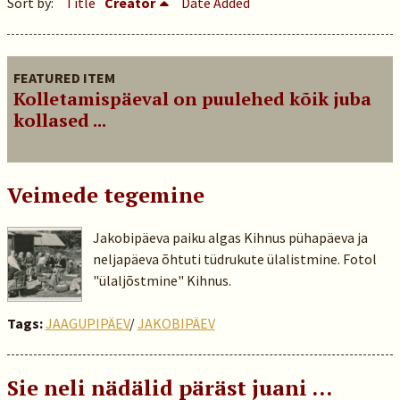
Sort by:
Title
Creator
Date Added
FEATURED ITEM
Kolletamispäeval on puulehed kõik juba
kollased ...
Veimede tegemine
Jakobipäeva paiku algas Kihnus pühapäeva ja
neljapäeva õhtuti tüdrukute ülalistmine. Fotol
"ülaljõstmine" Kihnus.
Tags:
JAAGUPIPÄEV
/
JAKOBIPÄEV
Sie neli nädälid päräst juani ...