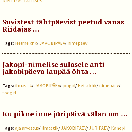
NIMETUS, TÄHTSUS
Suvistest tähtpäevist peetud vanas
Riidajas …
Tags:
Helme khk
/
JAKOBIPÄEV
/
nimepäev
Jakopi-nimelise sulasele anti
jakobipäeva laupää õhta …
Tags:
ilmastik
/
JAKOBIPÄEV
/
joogid
/
Keila khk
/
nimepäev
/
söögid
Ku pikne inne jüripäivä välan um …
Tags:
aja arvestus
/
ilmastik
/
JAKOBIPÄEV
/
JÜRIPÄEV
/
Kanepi