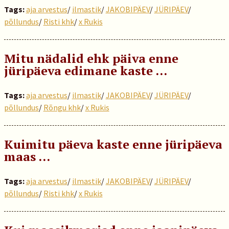
Tags:
aja arvestus
/
ilmastik
/
JAKOBIPÄEV
/
JÜRIPÄEV
/
põllundus
/
Risti khk
/
x Rukis
Mitu nädalid ehk päiva enne
jüripäeva edimane kaste …
Tags:
aja arvestus
/
ilmastik
/
JAKOBIPÄEV
/
JÜRIPÄEV
/
põllundus
/
Rõngu khk
/
x Rukis
Kuimitu päeva kaste enne jüripäeva
maas …
Tags:
aja arvestus
/
ilmastik
/
JAKOBIPÄEV
/
JÜRIPÄEV
/
põllundus
/
Risti khk
/
x Rukis