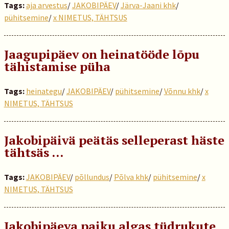
Tags:
aja arvestus
/
JAKOBIPÄEV
/
Järva-Jaani khk
/
pühitsemine
/
x NIMETUS, TÄHTSUS
Jaagupipäev on heinatööde lõpu
tähistamise püha
Tags:
heinategu
/
JAKOBIPÄEV
/
pühitsemine
/
Võnnu khk
/
x
NIMETUS, TÄHTSUS
Jakobipäivä peätäs selleperast häste
tähtsäs …
Tags:
JAKOBIPÄEV
/
põllundus
/
Põlva khk
/
pühitsemine
/
x
NIMETUS, TÄHTSUS
Jakobipäeva paiku algas tüdrukute