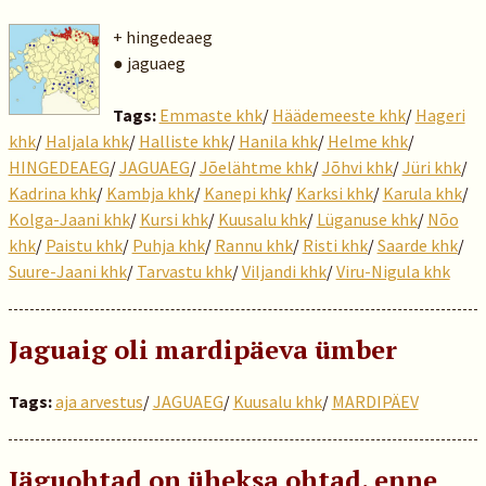
+ hingedeaeg
● jaguaeg
Tags:
Emmaste khk
/
Häädemeeste khk
/
Hageri
khk
/
Haljala khk
/
Halliste khk
/
Hanila khk
/
Helme khk
/
HINGEDEAEG
/
JAGUAEG
/
Jõelähtme khk
/
Jõhvi khk
/
Jüri khk
/
Kadrina khk
/
Kambja khk
/
Kanepi khk
/
Karksi khk
/
Karula khk
/
Kolga-Jaani khk
/
Kursi khk
/
Kuusalu khk
/
Lüganuse khk
/
Nõo
khk
/
Paistu khk
/
Puhja khk
/
Rannu khk
/
Risti khk
/
Saarde khk
/
Suure-Jaani khk
/
Tarvastu khk
/
Viljandi khk
/
Viru-Nigula khk
Jaguaig oli mardipäeva ümber
Tags:
aja arvestus
/
JAGUAEG
/
Kuusalu khk
/
MARDIPÄEV
Jäguohtad on üheksa ohtad, enne