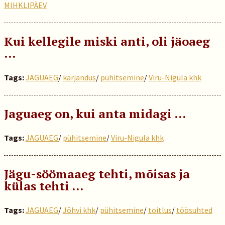
MIHKLIPÄEV
Kui kellegile miski anti, oli jäoaeg
…
Tags:
JAGUAEG
/
karjandus
/
pühitsemine
/
Viru-Nigula khk
Jaguaeg on, kui anta midagi …
Tags:
JAGUAEG
/
pühitsemine
/
Viru-Nigula khk
Jägu-söömaaeg tehti, mõisas ja
külas tehti …
Tags:
JAGUAEG
/
Jõhvi khk
/
pühitsemine
/
toitlus
/
töösuhted