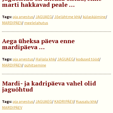
marti hakkavad peale …
Tags:
aja arvestus
/
JAGUAEG
/
Jõelähtme khk
/
külaskäimine
/
MARDIPÄEV
/
meelelahutus
Aega üheksa päeva enne
mardipäeva …
Tags:
aja arvestus
/
Haljala khk
/
JAGUAEG
/
kodused tööd
/
MARDIPÄEV
/
pühitsemine
Mardi- ja kadripäeva vahel olid
jaguõhtud
Tags:
aja arvestus
/
JAGUAEG
/
KADRIPÄEV
/
Kuusalu khk
/
MARDIPÄEV