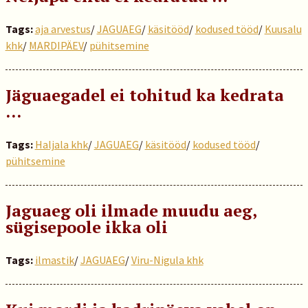
Tags:
aja arvestus
/
JAGUAEG
/
käsitööd
/
kodused tööd
/
Kuusalu
khk
/
MARDIPÄEV
/
pühitsemine
Jäguaegadel ei tohitud ka kedrata
...
Tags:
Haljala khk
/
JAGUAEG
/
käsitööd
/
kodused tööd
/
pühitsemine
Jaguaeg oli ilmade muudu aeg,
sügisepoole ikka oli
Tags:
ilmastik
/
JAGUAEG
/
Viru-Nigula khk