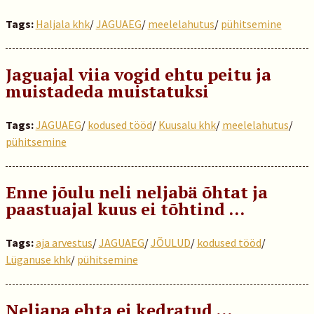
Tags:
Haljala khk
/
JAGUAEG
/
meelelahutus
/
pühitsemine
Jaguajal viia vogid ehtu peitu ja
muistadeda muistatuksi
Tags:
JAGUAEG
/
kodused tööd
/
Kuusalu khk
/
meelelahutus
/
pühitsemine
Enne jõulu neli neljabä õhtat ja
paastuajal kuus ei tõhtind …
Tags:
aja arvestus
/
JAGUAEG
/
JÕULUD
/
kodused tööd
/
Lüganuse khk
/
pühitsemine
Neljapa ehta ei kedratud …