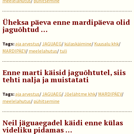
meelelahutus
/
pühitsemine
Üheksa päeva enne mardipäeva olid
jaguõhtud …
Tags:
aja arvestus
/
JAGUAEG
/
külaskäimine
/
Kuusalu khk
/
MARDIPÄEV
/
meelelahutus
/
tuli
Enne marti käisid jaguõhtutel, siis
tehti nalja ja muistatati
Tags:
aja arvestus
/
JAGUAEG
/
Jõelähtme khk
/
MARDIPÄEV
/
meelelahutus
/
pühitsemine
Neil jäguaegadel käidi enne külas
videliku pidamas …