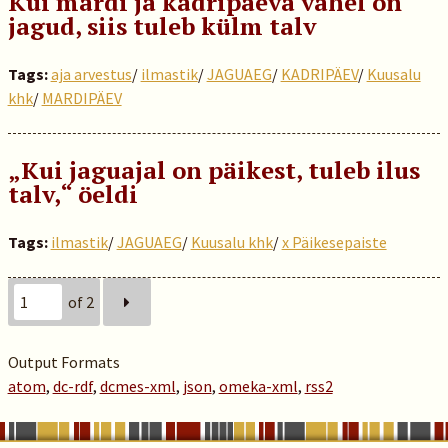
Kui mardi ja kadripäeva vahel on
jagud, siis tuleb külm talv
Tags:
aja arvestus
/
ilmastik
/
JAGUAEG
/
KADRIPÄEV
/
Kuusalu
khk
/
MARDIPÄEV
„Kui jaguajal on päikest, tuleb ilus
talv,“ öeldi
Tags:
ilmastik
/
JAGUAEG
/
Kuusalu khk
/
x Päikesepaiste
of 2
Output Formats
atom
,
dc-rdf
,
dcmes-xml
,
json
,
omeka-xml
,
rss2