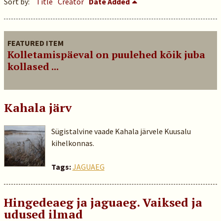
Sort by:
Title
Creator
Date Added
FEATURED ITEM
Kolletamispäeval on puulehed kõik juba
kollased ...
Kahala järv
Sügistalvine vaade Kahala järvele Kuusalu
kihelkonnas.
Tags:
JAGUAEG
Hingedeaeg ja jaguaeg. Vaiksed ja
udused ilmad