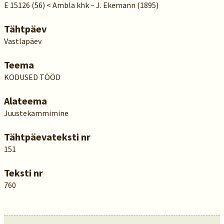
E 15126 (56) < Ambla khk – J. Ekemann (1895)
Tähtpäev
Vastlapäev
Teema
KODUSED TÖÖD
Alateema
Juustekammimine
Tähtpäevateksti nr
151
Teksti nr
760