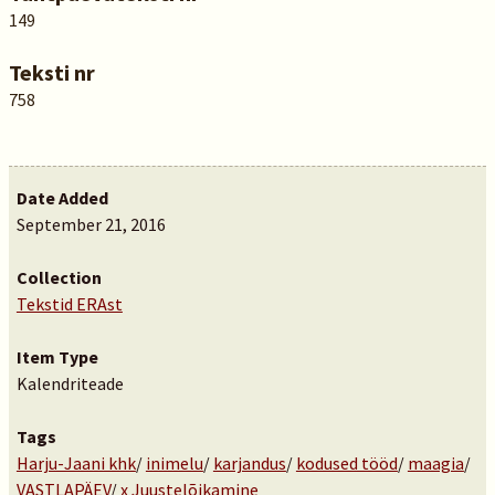
149
Teksti nr
758
Date Added
September 21, 2016
Collection
Tekstid ERAst
Item Type
Kalendriteade
Tags
Harju-Jaani khk
/
inimelu
/
karjandus
/
kodused tööd
/
maagia
/
VASTLAPÄEV
/
x Juustelõikamine