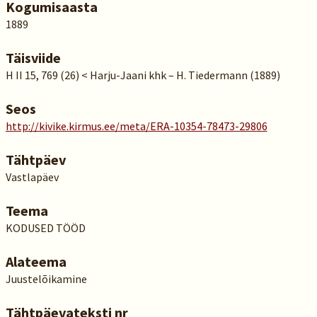
Kogumisaasta
1889
Täisviide
H II 15, 769 (26) < Harju-Jaani khk – H. Tiedermann (1889)
Seos
http://kivike.kirmus.ee/meta/ERA-10354-78473-29806
Tähtpäev
Vastlapäev
Teema
KODUSED TÖÖD
Alateema
Juustelõikamine
Tähtpäevateksti nr