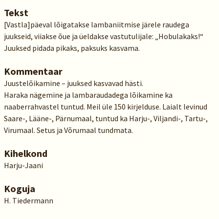
Tekst
[Vastla]päeval lõigatakse lambaniitmise järele raudega
juukseid, viiakse õue ja üeldakse vastutulijale: „Hobulakaks!“
Juuksed pidada pikaks, paksuks kasvama.
Kommentaar
Juustelõikamine – juuksed kasvavad hästi.
Haraka nägemine ja lambaraudadega lõikamine ka
naaberrahvastel tuntud. Meil üle 150 kirjelduse. Laialt levinud
Saare-, Lääne-, Pärnumaal, tuntud ka Harju-, Viljandi-, Tartu-,
Virumaal. Setus ja Võrumaal tundmata.
Kihelkond
Harju-Jaani
Koguja
H. Tiedermann