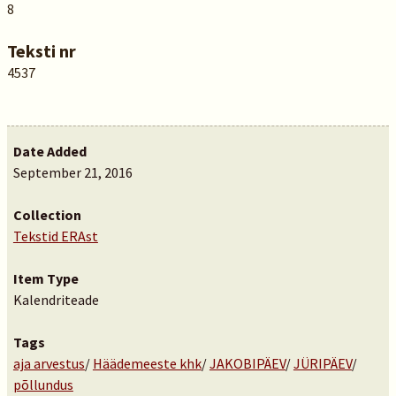
8
Teksti nr
4537
Date Added
September 21, 2016
Collection
Tekstid ERAst
Item Type
Kalendriteade
Tags
aja arvestus
/
Häädemeeste khk
/
JAKOBIPÄEV
/
JÜRIPÄEV
/
põllundus