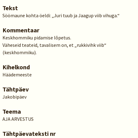
Tekst
Söömaune kohta öeldi: „Juri tuub ja Jaagup viib vihuga.“
Kommentaar
Keskhommiku pidamise lõpetus.
Väheseid teateid, tavalisem on, et „rukkivihk viib“
(keskhommiku).
Kihelkond
Häädemeeste
Tähtpäev
Jakobipäev
Teema
AJA ARVESTUS
Tähtpäevateksti nr