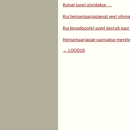
Kuival suvel üteldakse …
Kui heinamaarjapäeval veel vihm
Kui kevadpoolel suvel kestab suu
Heinamaarjapäe pannakse merele
← LOODUS