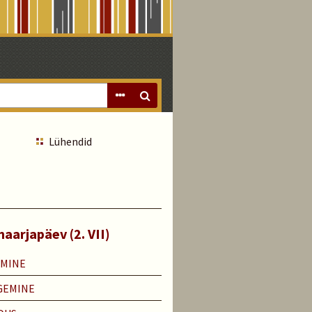
Lühendid
aarjapäev (2. VII)
EMINE
GEMINE