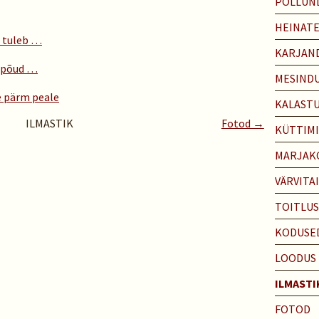
PÕLLUN
HEINAT
a tuleb …
KARJAN
r põud …
MESIND
 pärm peale
KALAST
ILMASTIK
Fotod →
KÜTTIM
MARJAK
VÄRVITA
TOITLU
KODUSE
LOODUS
ILMASTI
FOTOD