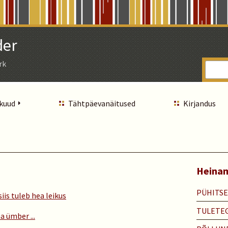
der
rk
 kuud
Tähtpäevanäitused
Kirjandus
Heinam
PÜHITS
iis tuleb hea leikus
TULETE
 ümber ...