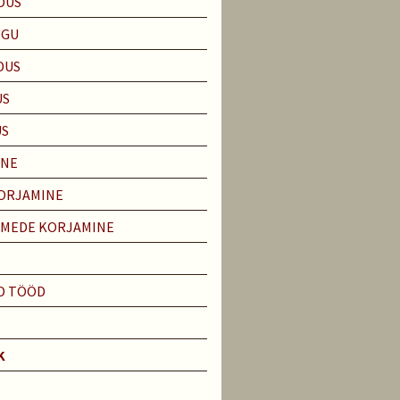
DUS
EGU
DUS
US
US
INE
ORJAMINE
IMEDE KORJAMINE
S
D TÖÖD
K