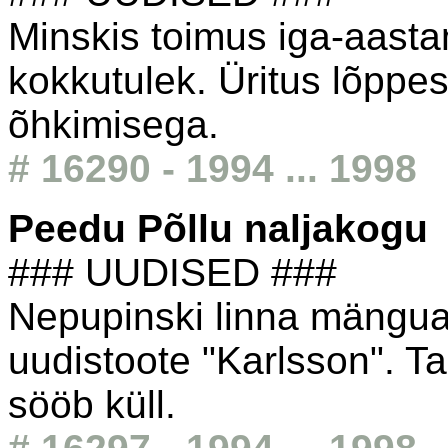
Minskis toimus iga-aasta
kokkutulek. Üritus lõppes 
õhkimisega.
# 16290 - 1994 ... 1998
Peedu Põllu naljakogu
### UUDISED ###
Nepupinski linna mänguas
uudistoote "Karlsson". Ta,
sööb küll.