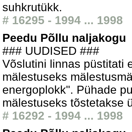
suhkrutükk.
# 16295 - 1994 ... 1998
Peedu Põllu naljakogu
### UUDISED ###
Võslutini linnas püstitat
mälestuseks mälestusm
energoplokk". Pühade pu
mälestuseks tõstetakse ül
# 16292 - 1994 ... 1998