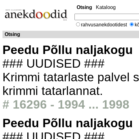
Otsing
Kataloog
rahvusanekdootidest
kõ
Otsing
Peedu Põllu naljakogu
### UUDISED ###
Krimmi tatarlaste palvel 
krimmi tatarlannat.
# 16296 - 1994 ... 1998
Peedu Põllu naljakogu
### UUDISED ###