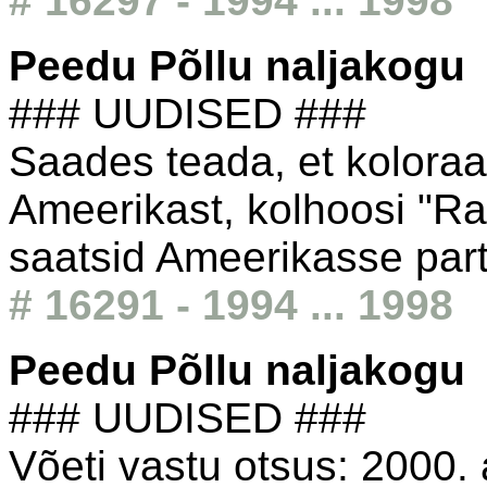
# 16297 - 1994 ... 1998
Peedu Põllu naljakogu
### UUDISED ###
Saades teada, et kolora
Ameerikast, kolhoosi "Ra
saatsid Ameerikasse part
# 16291 - 1994 ... 1998
Peedu Põllu naljakogu
### UUDISED ###
Võeti vastu otsus: 2000. 