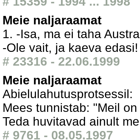
# 15359 - 1994 ... 1998
Meie naljaraamat
1. -Isa, ma ei taha Austra
-Ole vait, ja kaeva edasi!
# 23316 - 22.06.1999
Meie naljaraamat
Abielulahutusprotsessil:
Mees tunnistab: "Meil on 
Teda huvitavad ainult me
# 9761 - 08.05.1997