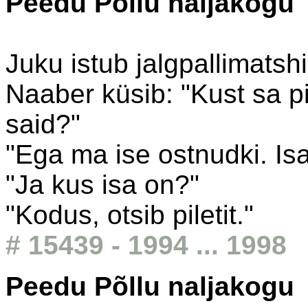
Peedu Põllu naljakogu
Juku istub jalgpallimatshi
Naaber küsib: "Kust sa pi
said?"
"Ega ma ise ostnudki. Isa
"Ja kus isa on?"
"Kodus, otsib piletit."
# 15439 - 1994 ... 1998
Peedu Põllu naljakogu