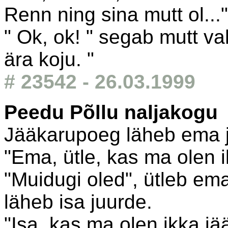
Renn ning sina mutt ol..."
" Ok, ok! " segab mutt va
ära koju. "
# 23542 - 26.03.1999
Peedu Põllu naljakogu
Jääkarupoeg läheb ema j
"Ema, ütle, kas ma olen 
"Muidugi oled", ütleb em
läheb isa juurde.
"Isa, kas ma olen ikka jä