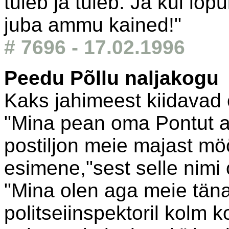
tuleb ja tuleb. Ja kui lõp
juba ammu kained!"
# 7696 - 17.02.1996
Peedu Põllu naljakogu
Kaks jahimeest kiidavad 
"Mina pean oma Pontut al
postiljon meie majast mö
esimene,"sest selle nimi
"Mina olen aga meie täna
politseiinspektoril kolm 