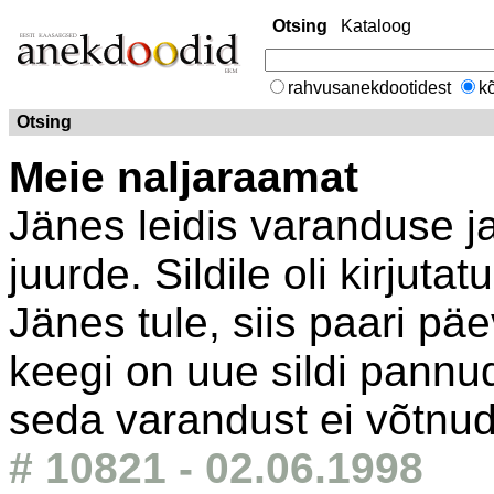
Otsing
Kataloog
rahvusanekdootidest
kõ
Otsing
Meie naljaraamat
Jänes leidis varanduse ja
juurde. Sildile oli kirjuta
Jänes tule, siis paari päe
keegi on uue sildi pannud.
seda varandust ei võtnud
# 10821 - 02.06.1998