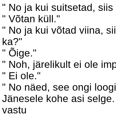
" No ja kui suitsetad, sii
" Võtan küll."
" No ja kui võtad viina, 
ka?"
" Õige."
" Noh, järelikult ei ole im
" Ei ole."
" No näed, see ongi loogi
Jänesele kohe asi selge
vastu