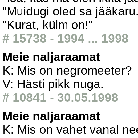
"Muidugi oled sa jääkaru
"Kurat, külm on!"
# 15738 - 1994 ... 1998
Meie naljaraamat
K: Mis on negromeeter?
V: Hästi pikk nuga.
# 10841 - 30.05.1998
Meie naljaraamat
K: Mis on vahet vanal ne