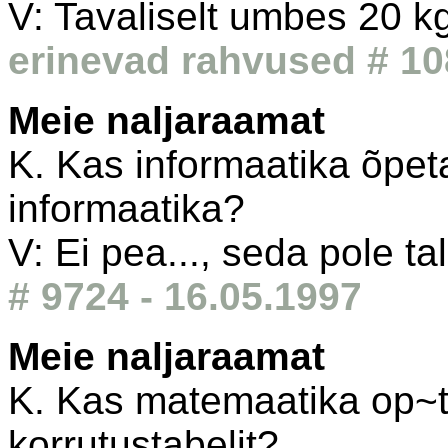
V: Tavaliselt umbes 20 k
erinevad rahvused # 10
Meie naljaraamat
K. Kas informaatika õpet
informaatika?
V: Ei pea..., seda pole ta
# 9724 - 16.05.1997
Meie naljaraamat
K. Kas matemaatika op~
korrutustabelit?