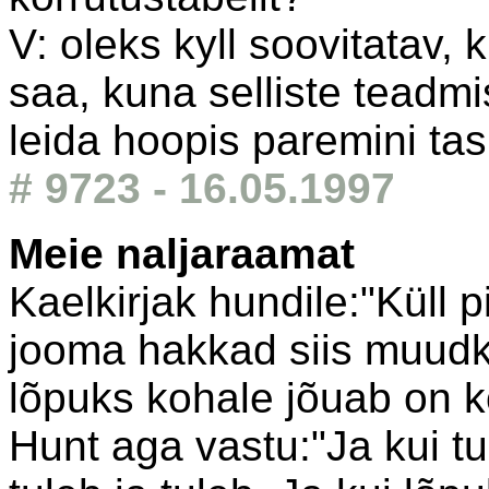
V: oleks kyll soovitatav,
saa, kuna selliste teadmi
leida hoopis paremini tas
# 9723 - 16.05.1997
Meie naljaraamat
Kaelkirjak hundile:"Küll p
jooma hakkad siis muudku
lõpuks kohale jõuab on k
Hunt aga vastu:"Ja kui t