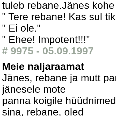
tuleb rebane.Jänes kohe
" Tere rebane! Kas sul ti
" Ei ole."
" Ehee! Impotent!!!"
# 9975 - 05.09.1997
Meie naljaraamat
Jänes, rebane ja mutt pa
jänesele mote
panna koigile hüüdnimed.
sina, rebane, oled