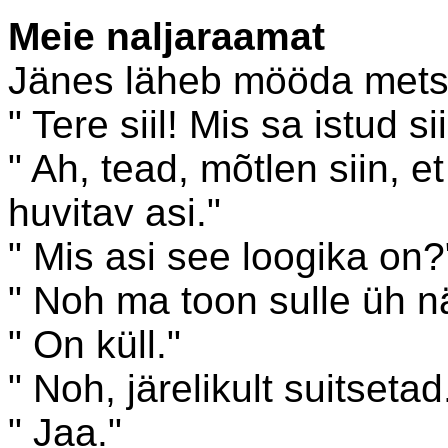
Meie naljaraamat
Jänes läheb mööda metsa j
" Tere siil! Mis sa istud si
" Ah, tead, mõtlen siin, e
huvitav asi."
" Mis asi see loogika on?
" Noh ma toon sulle üh nä
" On küll."
" Noh, järelikult suitsetad
" Jaa."