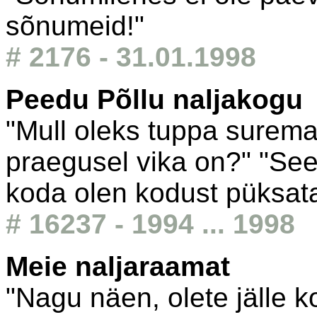
sõnumeid!"
# 2176 - 31.01.1998
Peedu Põllu naljakogu
"Mull oleks tuppa suremat
praegusel vika on?" "See
koda olen kodust püksata 
# 16237 - 1994 ... 1998
Meie naljaraamat
"Nagu näen, olete jälle k