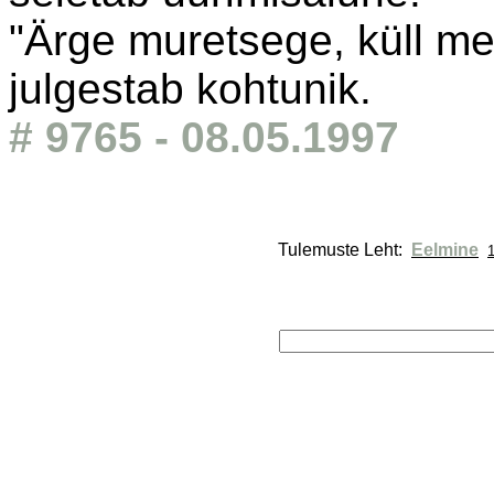
"Ärge muretsege, küll me
julgestab kohtunik.
# 9765 - 08.05.1997
Tulemuste Leht: 
Eelmine