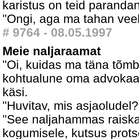
karistus on teid paranda
"Ongi, aga ma tahan vee
# 9764 - 08.05.1997
Meie naljaraamat
"Oi, kuidas ma täna tõmba
kohtualune oma advokaad
käsi.
"Huvitav, mis asjaoludel?
"See naljahammas raiska
kogumisele, kutsus prot