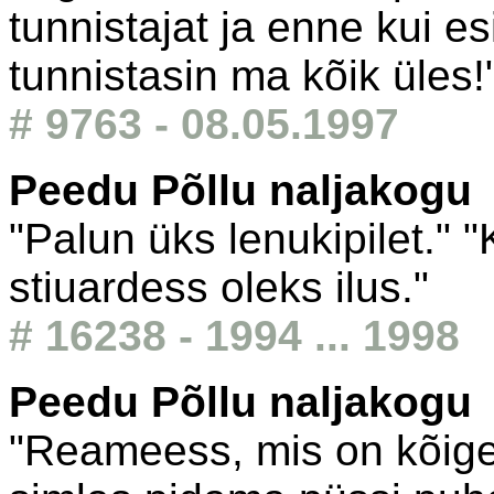
tunnistajat ja enne kui e
tunnistasin ma kõik üles!
# 9763 - 08.05.1997
Peedu Põllu naljakogu
"Palun üks lenukipilet."
stiuardess oleks ilus."
# 16238 - 1994 ... 1998
Peedu Põllu naljakogu
"Reameess, mis on kõige