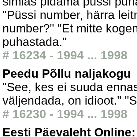
simlas pidama püssi puh
"Püssi number, härra leit
number?" "Et mitte koge
puhastada."
# 16234 - 1994 ... 1998
Peedu Põllu naljakogu
"See, kes ei suuda ennas
väljendada, on idioot." "S
# 16230 - 1994 ... 1998
Eesti Päevaleht Online