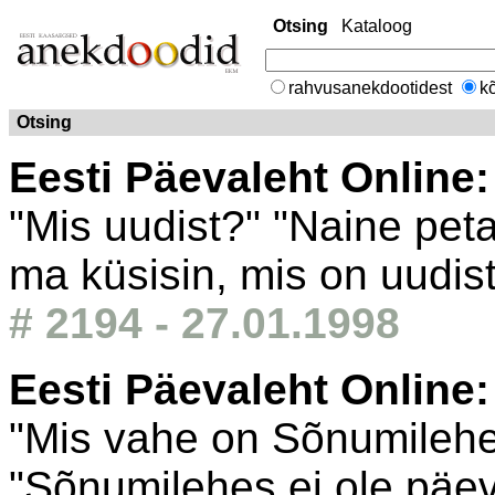
Otsing
Kataloog
rahvusanekdootidest
kõ
Otsing
Eesti Päevaleht Online
"Mis uudist?" "Naine pet
ma küsisin, mis on uudis
# 2194 - 27.01.1998
Eesti Päevaleht Online
"Mis vahe on Sõnumilehe
"Sõnumilehes ei ole päe