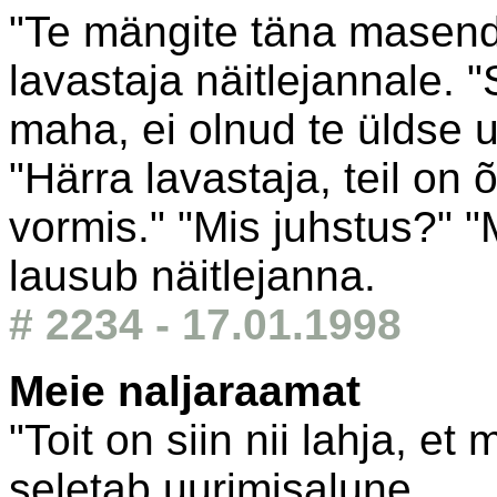
"Te mängite täna masenda
lavastaja näitlejannale. 
maha, ei olnud te üldse u
"Härra lavastaja, teil on
vormis." "Mis juhstus?" 
lausub näitlejanna.
# 2234 - 17.01.1998
Meie naljaraamat
"Toit on siin nii lahja, et 
seletab uurimisalune.