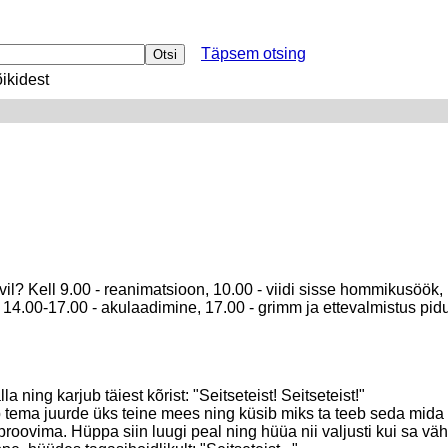
Täpsem otsing
ikidest
il? Kell 9.00 - reanimatsioon, 10.00 - viidi sisse hommikusöök,
 14.00-17.00 - akulaadimine, 17.00 - grimm ja ettevalmistus pidul
ning karjub täiest kõrist: "Seitseteist! Seitseteist!"
ema juurde üks teine mees ning küsib miks ta teeb seda mida ta
oovima. Hüppa siin luugi peal ning hüüa nii valjusti kui sa vähe