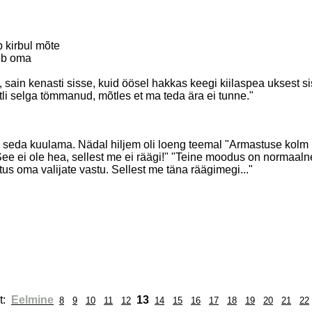
 kirbul mõte
leb oma
sain kenasti sisse, kuid öösel hakkas keegi kiilaspea uksest si
ntli selga tömmanud, mõtles et ma teda ära ei tunne."
ud seda kuulama. Nädal hiljem oli loeng teemal "Armastuse kolm
e ei ole hea, sellest me ei räägi!" "Teine moodus on normaalne. 
s oma valijate vastu. Sellest me täna räägimegi..."
: 
Eelmine
13
8
9
10
11
12
14
15
16
17
18
19
20
21
22