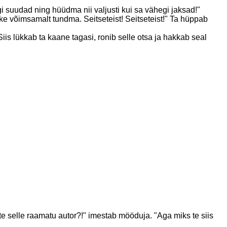
gi suudad ning hüüdma nii valjusti kui sa vähegi jaksad!"
e võimsamalt tundma. Seitseteist! Seitseteist!" Ta hüppab
s lükkab ta kaane tagasi, ronib selle otsa ja hakkab seal
e selle raamatu autor?!" imestab mööduja. "Aga miks te siis