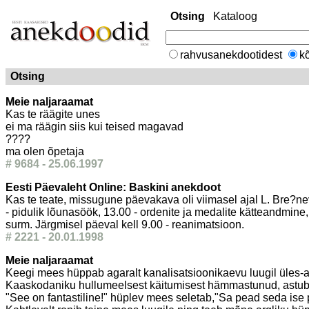
Otsing
Kataloog
rahvusanekdootidest
kõ
Otsing
Meie naljaraamat
Kas te räägite unes
ei ma räägin siis kui teised magavad
????
ma olen õpetaja
# 9684 - 25.06.1997
Eesti Päevaleht Online: Baskini anekdoot
Kas te teate, missugune päevakava oli viimasel ajal L. Bre?nev
- pidulik lõunasöök, 13.00 - ordenite ja medalite kätteandmine,
surm. Järgmisel päeval kell 9.00 - reanimatsioon.
# 2221 - 20.01.1998
Meie naljaraamat
Keegi mees hüppab agaralt kanalisatsioonikaevu luugil üles-alla 
Kaaskodaniku hullumeelsest käitumisest hämmastunud, astub t
"See on fantastiline!" hüplev mees seletab,"Sa pead seda ise pr