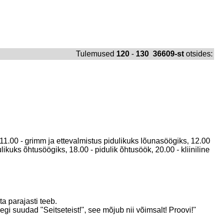
Tulemused
120
-
130 36609-st
otsides:
 11.00 - grimm ja ettevalmistus pidulikuks lõunasöögiks, 12.00
ikuks õhtusöögiks, 18.00 - pidulik õhtusöök, 20.00 - kliiniline
 parajasti teeb.
gi suudad "Seitseteist!", see mõjub nii võimsalt! Proovi!"