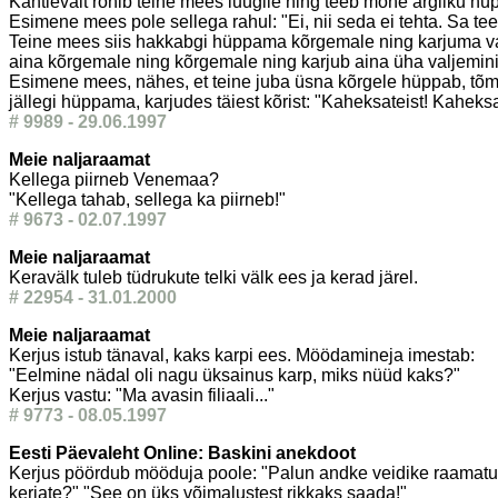
Kahtlevalt ronib teine mees luugile ning teeb mõne argliku hüpp
Esimene mees pole sellega rahul: "Ei, nii seda ei tehta. Sa te
Teine mees siis hakkabgi hüppama kõrgemale ning karjuma valj
aina kõrgemale ning kõrgemale ning karjub aina üha valjemini
Esimene mees, nähes, et teine juba üsna kõrgele hüppab, tõmba
jällegi hüppama, karjudes täiest kõrist: "Kaheksateist! Kaheksa
# 9989 - 29.06.1997
Meie naljaraamat
Kellega piirneb Venemaa?
"Kellega tahab, sellega ka piirneb!"
# 9673 - 02.07.1997
Meie naljaraamat
Keravälk tuleb tüdrukute telki välk ees ja kerad järel.
# 22954 - 31.01.2000
Meie naljaraamat
Kerjus istub tänaval, kaks karpi ees. Möödamineja imestab:
"Eelmine nädal oli nagu üksainus karp, miks nüüd kaks?"
Kerjus vastu: "Ma avasin filiaali..."
# 9773 - 08.05.1997
Eesti Päevaleht Online: Baskini anekdoot
Kerjus pöördub mööduja poole: "Palun andke veidike raamatu "T
kerjate?" "See on üks võimalustest rikkaks saada!"