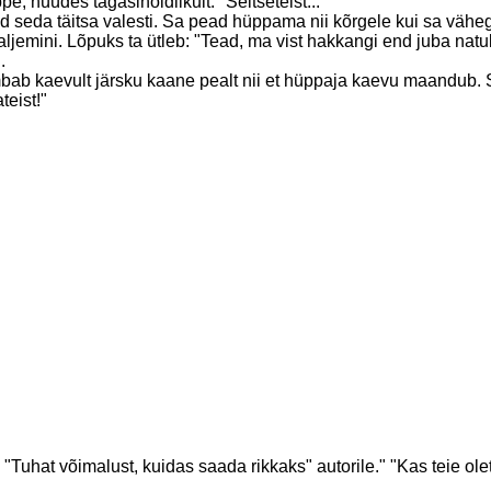
e, hüüdes tagasihoidlikult: "Seitseteist..."
ed seda täitsa valesti. Sa pead hüppama nii kõrgele kui sa vähe
emini. Lõpuks ta ütleb: "Tead, ma vist hakkangi end juba natuk
.
b kaevult järsku kaane pealt nii et hüppaja kaevu maandub. Sii
teist!"
uhat võimalust, kuidas saada rikkaks" autorile." "Kas teie olet