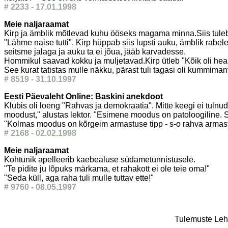
# 2233 - 17.01.1998
Meie naljaraamat
Kirp ja ämblik mõtlevad kuhu ööseks magama minna.Siis tuleb
"Lähme naise tutti". Kirp hüppab siis lupsti auku, ämblik rabe
seitsme jalaga ja auku ta ei jõua, jääb karvadesse.
Hommikul saavad kokku ja muljetavad.Kirp ütleb "Kõik oli hea, 
See kurat tatistas mulle näkku, pärast tuli tagasi oli kummima
# 8519 - 31.10.1997
Eesti Päevaleht Online: Baskini anekdoot
Klubis oli loeng "Rahvas ja demokraatia". Mitte keegi ei tuln
moodust," alustas lektor. "Esimene moodus on patoloogiline. Se
"Kolmas moodus on kõrgeim armastuse tipp - s-o rahva armastu
# 2168 - 02.02.1998
Meie naljaraamat
Kohtunik apelleerib kaebealuse südametunnistusele.
"Te pidite ju lõpuks märkama, et rahakott ei ole teie oma!"
"Seda küll, aga raha tuli mulle tuttav ette!"
# 9760 - 08.05.1997
Tulemuste Leht