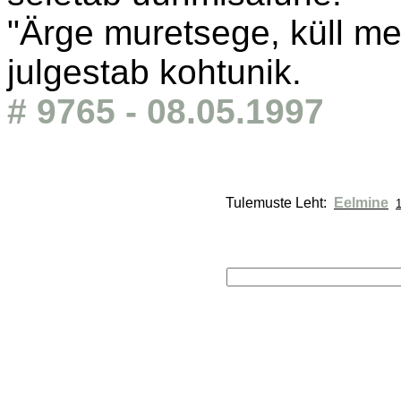
"Ärge muretsege, küll me
julgestab kohtunik.
# 9765 - 08.05.1997
Tulemuste Leht: 
Eelmine