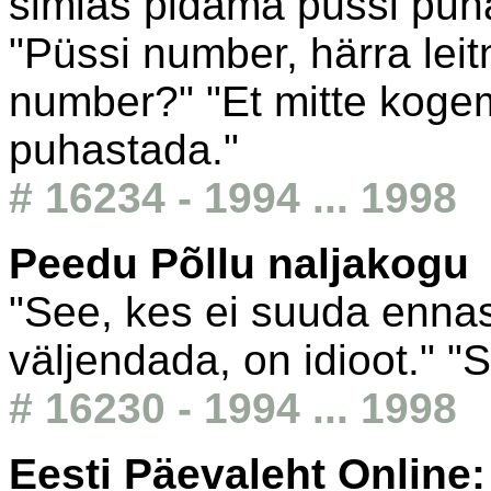
simlas pidama püssi puh
"Püssi number, härra leit
number?" "Et mitte koge
puhastada."
# 16234 - 1994 ... 1998
Peedu Põllu naljakogu
"See, kes ei suuda ennas
väljendada, on idioot." "S
# 16230 - 1994 ... 1998
Eesti Päevaleht Online