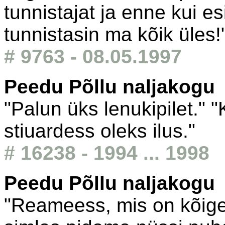
tunnistajat ja enne kui e
tunnistasin ma kõik üles!
# 9763 - 08.05.1997
Peedu Põllu naljakogu
"Palun üks lenukipilet."
stiuardess oleks ilus."
# 16238 - 1994 ... 1998
Peedu Põllu naljakogu
"Reameess, mis on kõige