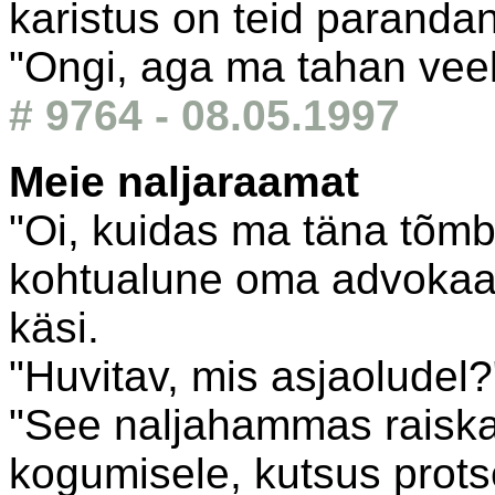
karistus on teid paranda
"Ongi, aga ma tahan vee
# 9764 - 08.05.1997
Meie naljaraamat
"Oi, kuidas ma täna tõmba
kohtualune oma advokaad
käsi.
"Huvitav, mis asjaoludel?
"See naljahammas raiska
kogumisele, kutsus prot