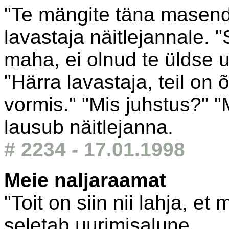
"Te mängite täna masenda
lavastaja näitlejannale. 
maha, ei olnud te üldse u
"Härra lavastaja, teil on
vormis." "Mis juhstus?" 
lausub näitlejanna.
# 2234 - 17.01.1998
Meie naljaraamat
"Toit on siin nii lahja, et 
seletab uurimisalune.