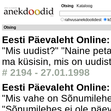
Otsing
Kataloog
rahvusanekdootidest
kõ
Otsing
Eesti Päevaleht Online
"Mis uudist?" "Naine pet
ma küsisin, mis on uudis
# 2194 - 27.01.1998
Eesti Päevaleht Online
"Mis vahe on Sõnumilehe
"Sõnumilehes ei ole päe