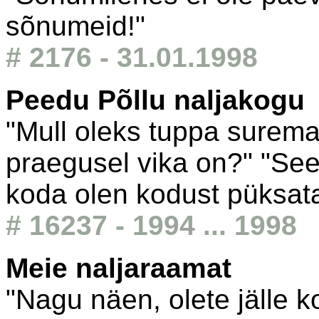
sõnumeid!"
# 2176 - 31.01.1998
Peedu Põllu naljakogu
"Mull oleks tuppa suremat
praegusel vika on?" "See
koda olen kodust püksata 
# 16237 - 1994 ... 1998
Meie naljaraamat
"Nagu näen, olete jälle k