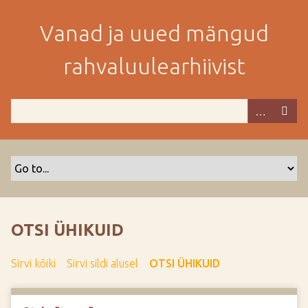
M
i
Vanad ja uued mängud
n
e
rahvaluulearhiivist
p
e
a
m
i
s
e
s
i
s
OTSI ÜHIKUID
u
j
Sirvi kõiki
Sirvi sildi alusel
OTSI ÜHIKUID
u
u
r