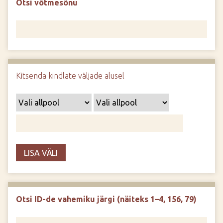
Otsi võtmesõnu
d
e
Kitsenda kindlate väljade alusel
LISA VÄLI
Otsi ID-de vahemiku järgi (näiteks 1–4, 156, 79)