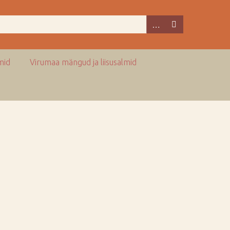
mid
Virumaa mängud ja liisusalmid