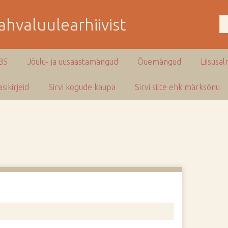
hvaluulearhiivist
935
Jõulu- ja uusaastamängud
Õuemängud
Liisusal
sikirjeid
Sirvi kogude kaupa
Sirvi silte ehk märksõnu