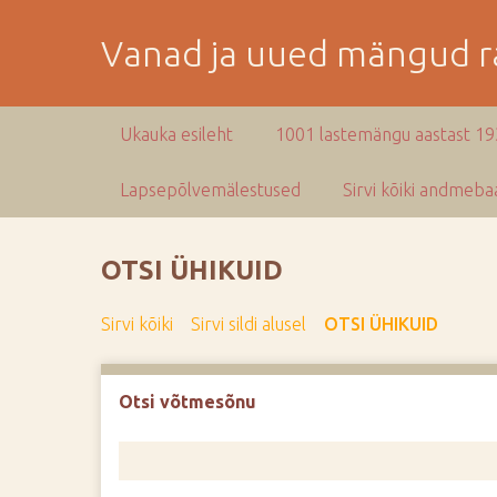
M
i
Vanad ja uued mängud ra
n
e
p
Ukauka esileht
1001 lastemängu aastast 1
e
a
Lapsepõlvemälestused
Sirvi kõiki andmebaa
m
i
s
OTSI ÜHIKUID
e
s
Sirvi kõiki
Sirvi sildi alusel
OTSI ÜHIKUID
i
s
u
Otsi võtmesõnu
j
u
u
r