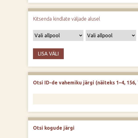
d
e
Kitsenda kindlate väljade alusel
LISA VÄLI
Otsi ID-de vahemiku järgi (näiteks 1–4, 156, 
Otsi kogude järgi