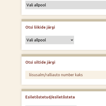
Otsi liikide järgi
Otsi siltide järgi
Esiletõstetud/esiletõsteta