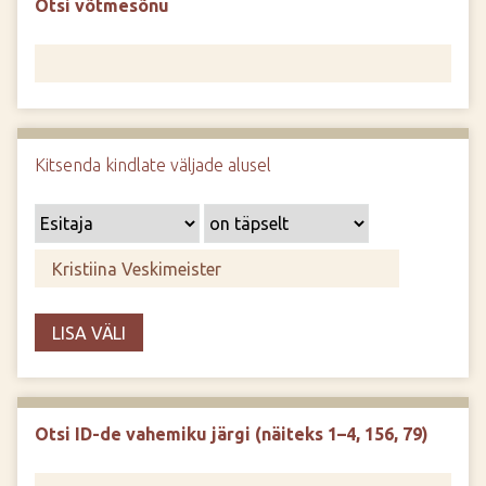
Otsi võtmesõnu
d
e
Kitsenda kindlate väljade alusel
LISA VÄLI
Otsi ID-de vahemiku järgi (näiteks 1–4, 156, 79)