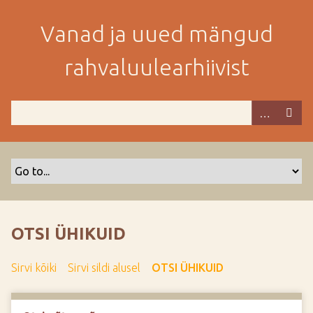
M
i
Vanad ja uued mängud
n
e
rahvaluulearhiivist
p
e
a
m
i
s
e
s
i
s
OTSI ÜHIKUID
u
j
Sirvi kõiki
Sirvi sildi alusel
OTSI ÜHIKUID
u
u
r