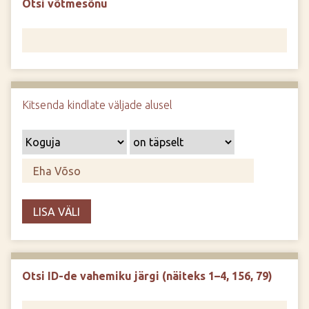
Otsi võtmesõnu
d
e
Kitsenda kindlate väljade alusel
LISA VÄLI
Otsi ID-de vahemiku järgi (näiteks 1–4, 156, 79)