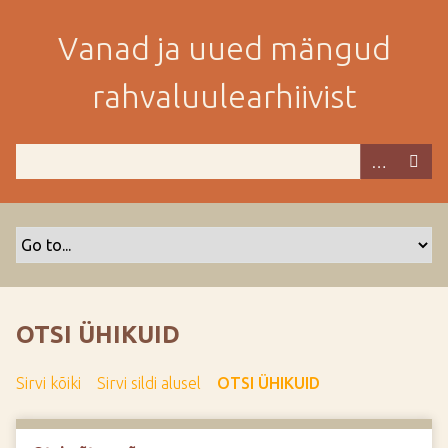
M
i
Vanad ja uued mängud
n
e
rahvaluulearhiivist
p
e
a
m
i
s
e
s
i
s
OTSI ÜHIKUID
u
j
Sirvi kõiki
Sirvi sildi alusel
OTSI ÜHIKUID
u
u
r