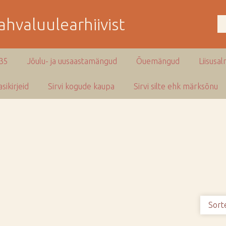
hvaluulearhiivist
935
Jõulu- ja uusaastamängud
Õuemängud
Liisusal
sikirjeid
Sirvi kogude kaupa
Sirvi silte ehk märksõnu
Sort