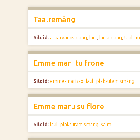
d
e
Taalremäng
Sildid:
äraarvamismäng
,
laul
,
laulumäng
,
taalri
Emme mari tu frone
Sildid:
emme-marisso
,
laul
,
plaksutamismäng
Emme maru su flore
Sildid:
laul
,
plaksutamismäng
,
salm