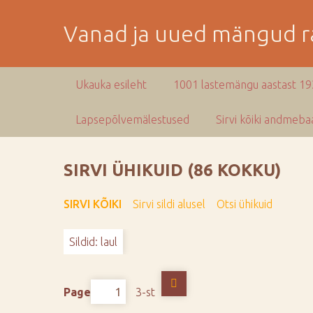
M
i
Vanad ja uued mängud ra
n
e
p
Ukauka esileht
1001 lastemängu aastast 1
e
a
Lapsepõlvemälestused
Sirvi kõiki andmebaa
m
i
s
SIRVI ÜHIKUID (86 KOKKU)
e
s
SIRVI KÕIKI
Sirvi sildi alusel
Otsi ühikuid
i
s
Sildid: laul
u
j
u
Page
3-st
u
r