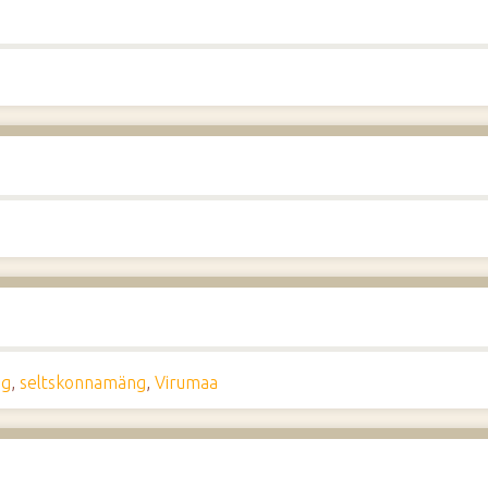
ng
,
seltskonnamäng
,
Virumaa