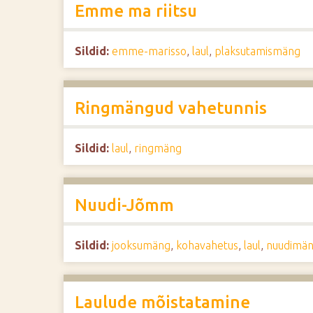
Emme ma riitsu
Sildid:
emme-marisso
,
laul
,
plaksutamismäng
Ringmängud vahetunnis
Sildid:
laul
,
ringmäng
Nuudi-Jõmm
Sildid:
jooksumäng
,
kohavahetus
,
laul
,
nuudimä
Laulude mõistatamine