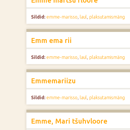
Emme martsu floore
Sildid:
emme-marisso
,
laul
,
plaksutamismäng
Emm ema rii
Sildid:
emme-marisso
,
laul
,
plaksutamismäng
Emmemariizu
Sildid:
emme-marisso
,
laul
,
plaksutamismäng
Emme, Mari tšuhvloore