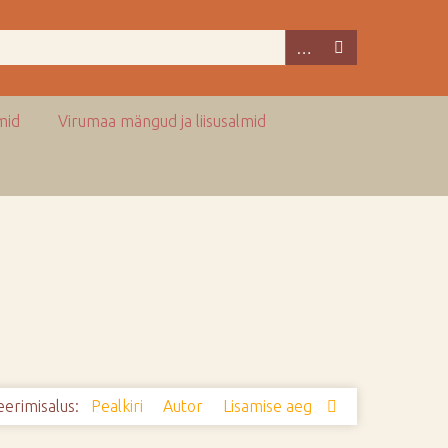
mid
Virumaa mängud ja liisusalmid
eerimisalus:
Pealkiri
Autor
Lisamise aeg