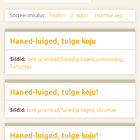
d
e
Sorteerimisalus:
Pealkiri
Autor
Lisamise aeg
Haned-luiged, tulge koju
Sildid:
hunt ja lambad/haned ja luiged
,
jooksumäng
,
Tartumaa
Haned-luiged, tulge koju!
Sildid:
hunt ja lambad/haned ja luiged
,
Võrumaa
Haned-luiged, tulge koju!