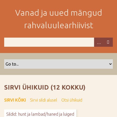
M
i
Vanad ja uued mängud
n
e
rahvaluulearhiivist
p
e
a
m
i
s
e
s
i
s
SIRVI ÜHIKUID (12 KOKKU)
u
j
SIRVI KÕIKI
Sirvi sildi alusel
Otsi ühikuid
u
u
Sildid: hunt ja lambad/haned ja luiged
r