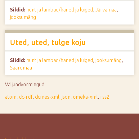
Sildid:
hunt ja lambad/haned ja luiged
,
Järvamaa
,
jooksumäng
Uted, uted, tulge koju
Sildid:
hunt ja lambad/haned ja luiged
,
jooksumäng
,
Saaremaa
Väljundvormingud
atom
,
dc-rdf
,
dcmes-xml
,
json
,
omeka-xml
,
rss2