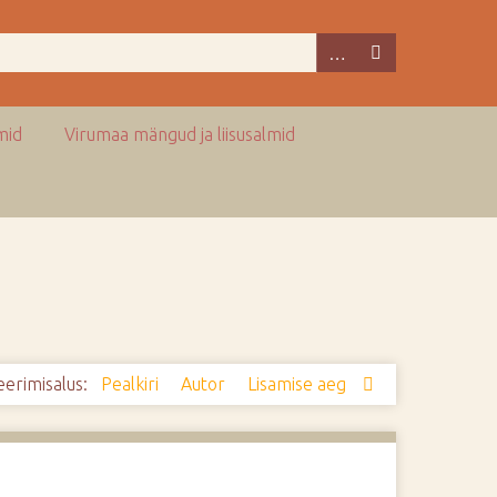
mid
Virumaa mängud ja liisusalmid
eerimisalus:
Pealkiri
Autor
Lisamise aeg