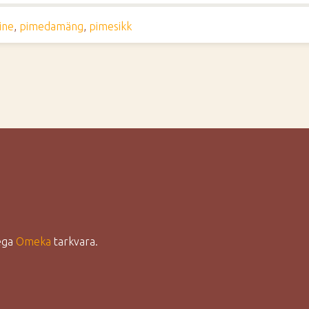
ine
,
pimedamäng
,
pimesikk
lega
Omeka
tarkvara.