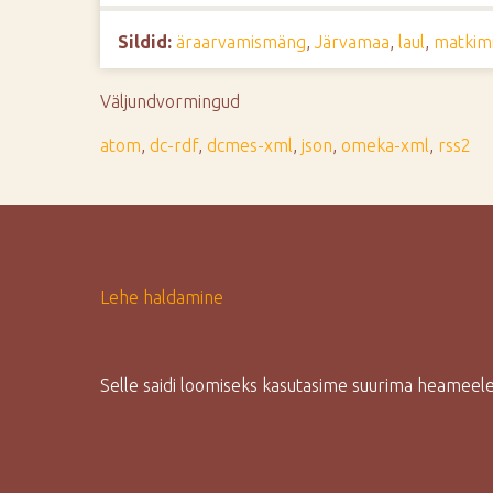
d
Sildid:
äraarvamismäng
,
Järvamaa
,
laul
,
matkim
e
Väljundvormingud
atom
,
dc-rdf
,
dcmes-xml
,
json
,
omeka-xml
,
rss2
Lehe haldamine
Selle saidi loomiseks kasutasime suurima heamee