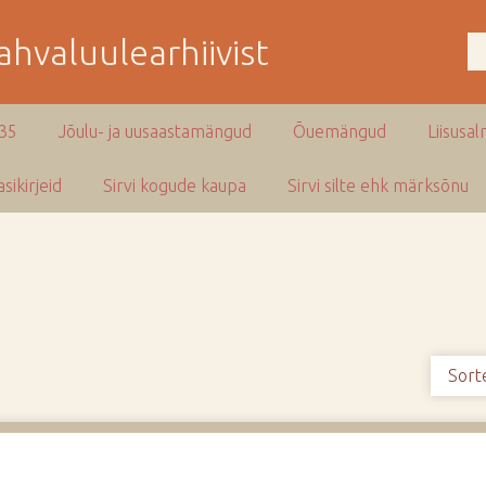
hvaluulearhiivist
935
Jõulu- ja uusaastamängud
Õuemängud
Liisusal
sikirjeid
Sirvi kogude kaupa
Sirvi silte ehk märksõnu
Sort