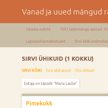
M
i
Vanad ja uued mängud ra
n
e
p
Ukauka esileht
1001 lastemängu aastast 1
e
a
Lapsepõlvemälestused
Sirvi kõiki andmebaa
m
i
s
SIRVI ÜHIKUID (1 KOKKU)
e
s
SIRVI KÕIKI
Sirvi sildi alusel
Otsi ühikuid
i
s
Esitaja on täpselt "Maria Laube"
u
j
u
u
Pimekukk
r