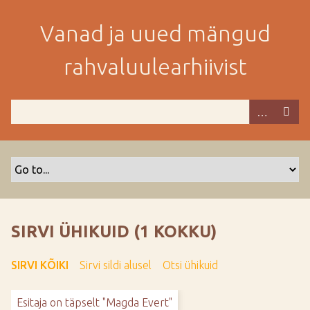
M
i
Vanad ja uued mängud
n
e
rahvaluulearhiivist
p
e
a
m
i
s
e
s
i
s
SIRVI ÜHIKUID (1 KOKKU)
u
j
SIRVI KÕIKI
Sirvi sildi alusel
Otsi ühikuid
u
u
Esitaja on täpselt "Magda Evert"
r