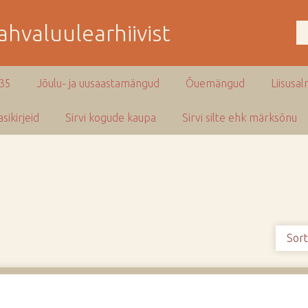
hvaluulearhiivist
935
Jõulu- ja uusaastamängud
Õuemängud
Liisusal
sikirjeid
Sirvi kogude kaupa
Sirvi silte ehk märksõnu
Sort