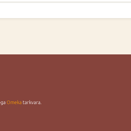
lega
Omeka
tarkvara.