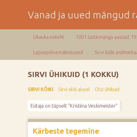
M
i
Vanad ja uued mängud ra
n
e
p
Ukauka esileht
1001 lastemängu aastast 1
e
a
Lapsepõlvemälestused
Sirvi kõiki andmebaa
m
i
s
SIRVI ÜHIKUID (1 KOKKU)
e
s
SIRVI KÕIKI
Sirvi sildi alusel
Otsi ühikuid
i
s
Esitaja on täpselt "Kristiina Veskimeister"
u
j
u
u
Kärbeste tegemine
r