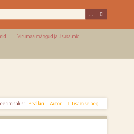
mid
Virumaa mängud ja liisusalmid
eerimisalus:
Pealkiri
Autor
Lisamise aeg