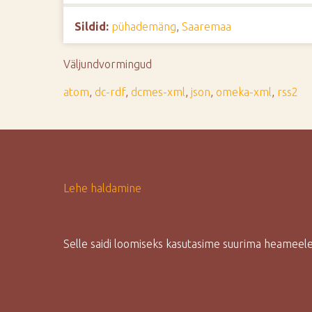
d
Sildid:
pühademäng
,
Saaremaa
e
Väljundvormingud
atom
,
dc-rdf
,
dcmes-xml
,
json
,
omeka-xml
,
rss2
Lehe haldamine
Selle saidi loomiseks kasutasime suurima heamee