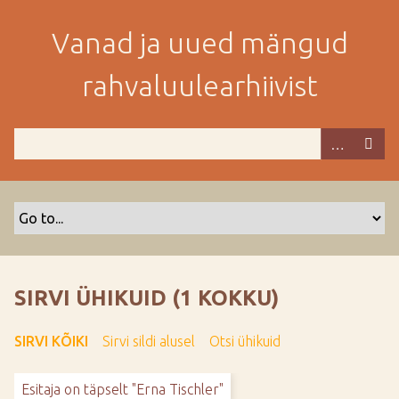
M
i
Vanad ja uued mängud
n
e
rahvaluulearhiivist
p
e
a
m
i
s
e
s
i
s
SIRVI ÜHIKUID (1 KOKKU)
u
j
SIRVI KÕIKI
Sirvi sildi alusel
Otsi ühikuid
u
u
Esitaja on täpselt "Erna Tischler"
r