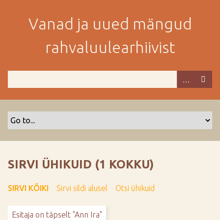
M
i
Vanad ja uued mängud
n
e
rahvaluulearhiivist
p
e
a
m
i
s
e
s
i
s
SIRVI ÜHIKUID (1 KOKKU)
u
j
SIRVI KÕIKI
Sirvi sildi alusel
Otsi ühikuid
u
u
Esitaja on täpselt "Ann Ira"
r