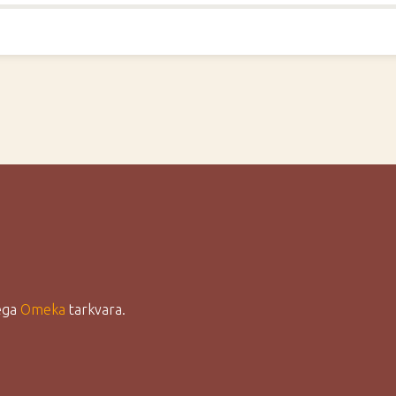
lega
Omeka
tarkvara.