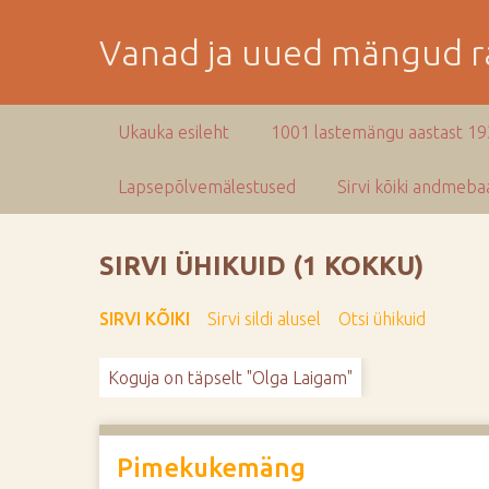
M
i
Vanad ja uued mängud ra
n
e
p
Ukauka esileht
1001 lastemängu aastast 1
e
a
Lapsepõlvemälestused
Sirvi kõiki andmebaa
m
i
s
SIRVI ÜHIKUID (1 KOKKU)
e
s
SIRVI KÕIKI
Sirvi sildi alusel
Otsi ühikuid
i
s
Koguja on täpselt "Olga Laigam"
u
j
u
u
Pimekukemäng
r