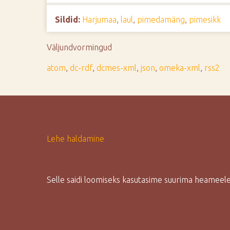
d
Sildid:
Harjumaa
,
laul
,
pimedamäng
,
pimesikk
e
Väljundvormingud
atom
,
dc-rdf
,
dcmes-xml
,
json
,
omeka-xml
,
rss2
Lehe haldamine
Selle saidi loomiseks kasutasime suurima heamee