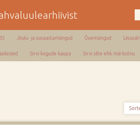
hvaluulearhiivist
935
Jõulu- ja uusaastamängud
Õuemängud
Liisusal
sikirjeid
Sirvi kogude kaupa
Sirvi silte ehk märksõnu
Sort