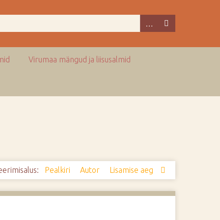
mid
Virumaa mängud ja liisusalmid
eerimisalus:
Pealkiri
Autor
Lisamise aeg