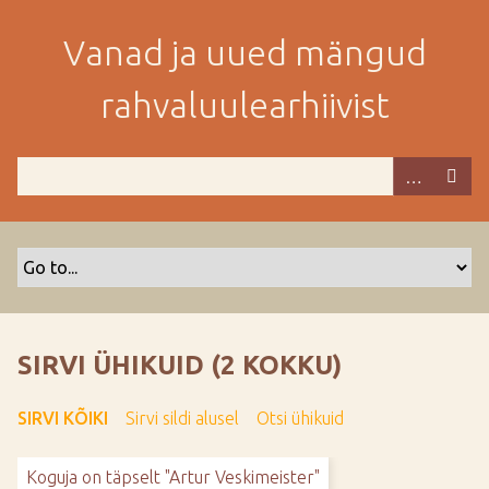
M
i
Vanad ja uued mängud
n
e
rahvaluulearhiivist
p
e
a
m
i
s
e
s
i
s
SIRVI ÜHIKUID (2 KOKKU)
u
j
SIRVI KÕIKI
Sirvi sildi alusel
Otsi ühikuid
u
u
Koguja on täpselt "Artur Veskimeister"
r