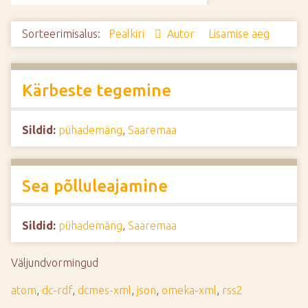
d
e
Sorteerimisalus:
Pealkiri
Autor
Lisamise aeg
Kärbeste tegemine
Sildid:
pühademäng
,
Saaremaa
Sea põlluleajamine
Sildid:
pühademäng
,
Saaremaa
Väljundvormingud
atom
,
dc-rdf
,
dcmes-xml
,
json
,
omeka-xml
,
rss2