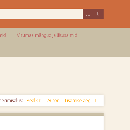
mid
Virumaa mängud ja liisusalmid
eerimisalus:
Pealkiri
Autor
Lisamise aeg