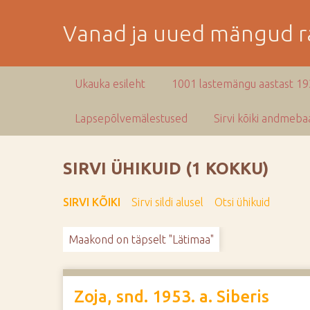
M
i
Vanad ja uued mängud ra
n
e
p
Ukauka esileht
1001 lastemängu aastast 1
e
a
Lapsepõlvemälestused
Sirvi kõiki andmebaa
m
i
s
SIRVI ÜHIKUID (1 KOKKU)
e
s
SIRVI KÕIKI
Sirvi sildi alusel
Otsi ühikuid
i
s
Maakond on täpselt "Lätimaa"
u
j
u
u
Zoja, snd. 1953. a. Siberis
r