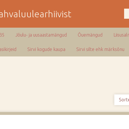
hvaluulearhiivist
935
Jõulu- ja uusaastamängud
Õuemängud
Liisusal
sikirjeid
Sirvi kogude kaupa
Sirvi silte ehk märksõnu
Sort