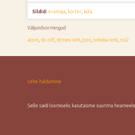
d
Sildid:
eramaja
,
korter
,
küla
e
Väljundvormingud
atom
,
dc-rdf
,
dcmes-xml
,
json
,
omeka-xml
,
rss2
Lehe haldamine
Selle saidi loomiseks kasutasime suurima heamee