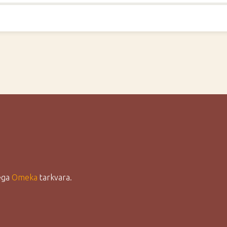
lega
Omeka
tarkvara.