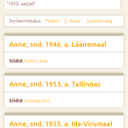
"1950. aastad"
d
e
Sorteerimisalus:
Pealkiri
Autor
Lisamise aeg
Anne, snd. 1946. a. Läänemaal
Sildid:
korter
,
küla
Anne, snd. 1953. a. Tallinnas
Sildid:
eramaja
,
linn
Anne, snd. 1955. a. Ida-Virumaal