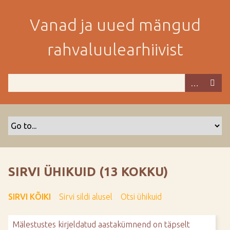
M
i
Vanad ja uued mängud
n
e
rahvaluulearhiivist
p
e
a
m
i
s
e
s
i
s
SIRVI ÜHIKUID (13 KOKKU)
u
j
SIRVI KÕIKI
Sirvi sildi alusel
Otsi ühikuid
u
u
Mälestustes kirjeldatud aastakümnend on täpselt
r