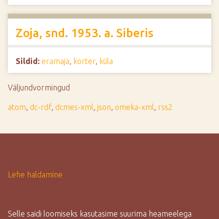
Zoja, snd. 1953. a. Siberis
Sildid:
eramaja
,
korter
,
küla
Väljundvormingud
atom
,
dc-rdf
,
dcmes-xml
,
json
,
omeka-xml
,
rss2
Lehe haldamine
Selle saidi loomiseks kasutasime suurima heameelega