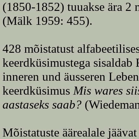
(1850-1852) tuuakse ära 2 m
(Mälk 1959: 455).
428 mõistatust alfabeetilise
keerdküsimustega sisaldab
inneren und äusseren Leben 
keerdküsimus
Mis wares sii
aastaseks saab?
(Wiedemann
Mõistatuste äärealale jäävat 