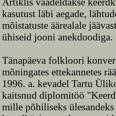
Artiklis vaadeldakse keerdk
kasutust läbi aegade, lähtu
mõistatuste äärealale jäävas
ühiseid jooni anekdoodiga.
Tänapäeva folkloori konver
mõningates ettekannetes rää
1996. a. kevadel Tartu Ülik
kaitsnud diplomitöö "Keerdk
mille põhiliseks ülesandeks