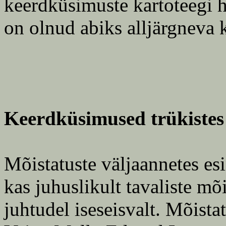
keerdküsimuste kartoteegi 
on olnud abiks alljärgneva k
Keerdküsimused trükistes
Mõistatuste väljaannetes e
kas juhuslikult tavaliste mõ
juhtudel iseseisvalt. Mõist