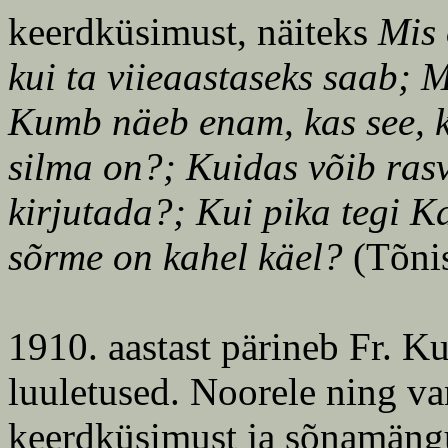
keerdküsimust, näiteks
Mis 
kui ta viieaastaseks saab; 
Kumb näeb enam, kas see, kel
silma on?; Kuidas võib rasv
kirjutada?; Kui pika tegi 
sõrme on kahel käel?
(Tõnis
1910. aastast pärineb Fr. Ku
luuletused. Noorele ning va
keerdküsimust ja sõnamäng