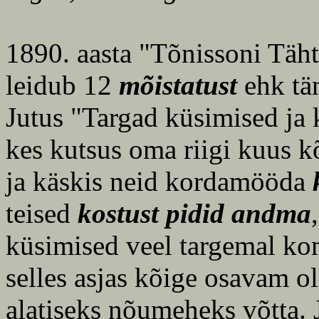
1890. aasta "Tõnissoni Täh
leidub 12
mõistatust
ehk tä
Jutus "Targad küsimised ja 
kes kutsus oma riigi kuus k
ja käskis neid kordamööda
teised
kostust pidid andma
,
küsimised veel targemal ko
selles asjas kõige osavam ol
alatiseks nõumeheks võtta. J