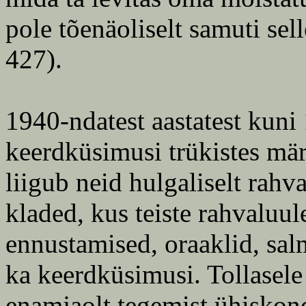
pole tõenäoliselt samuti se
427).
1940-ndatest aastatest kuni
keerdküsimusi trükistes mär
liigub neid hulgaliselt rahv
kladed, kus teiste rahvaluul
ennustamised, oraaklid, salm
ka keerdküsimusi. Tollasele
enamjaolt tegemist ühiskon