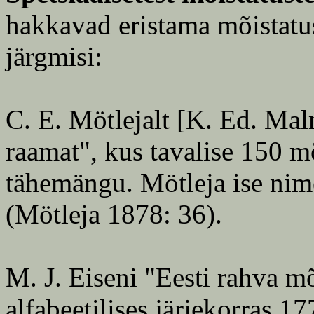
hakkavad eristama mõistatus
järgmisi:
C. E. Mötlejalt [K. Ed. Mal
raamat", kus tavalise 150 m
tähemängu. Mötleja ise nim
(Mötleja 1878: 36).
M. J. Eiseni "Eesti rahva mõ
alfabeetilises järjekorras 17