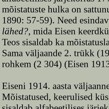
mõistatuste hulka on sattu
1890: 57-59). Need esinda
lähed?
, mida Eisen keerdküs
Teos sisaldab ka mõistatusla
Sama väljaande 2. trükk (19
rohkem (2 304) (Eisen 1913
Eiseni 1914. aasta väljaann
Mõistatused, keerulised küs
sisaldab alfabeetilises järj