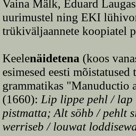
Vaina Mälk, Eduard Laugast
uurimustel ning EKI lühivo
trükiväljaannete koopiatel 
Keele
näidetena
(koos vana
esimesed eesti mõistatused 
grammatikas "Manuductio 
(1660):
Lip lippe pehl / lap
pistmatta; Alt söhb / pehlt 
werriseb / louwat loddisewa