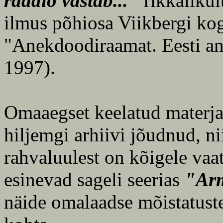
raadio vastab..."
rikkaliku
ilmus põhiosa Viikbergi kogu
"Anekdoodiraamat. Eesti an
1997).
Omaaegset keelatud materjal
hiljemgi arhiivi jõudnud, nii
rahvaluulest on kõigele va
esinevad sageli seerias
"Arm
näide omalaadse mõistatuste