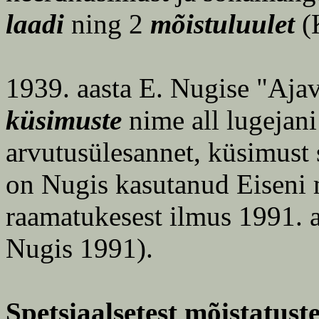
laadi
ning 2
mõistuluulet
(K
1939. aasta E. Nugise "Aja
küsimuste
nime all lugejan
arvutusülesannet, küsimust 
on Nugis kasutanud Eiseni m
raamatukesest ilmus 1991. 
Nugis 1991).
Spetsiaalsetest mõistatust