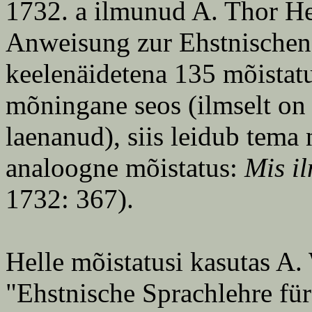
1732. a ilmunud A. Thor He
Anweisung zur Ehstnischen 
keelenäidetena 135 mõistatus
mõningane seos (ilmselt on H
laenanud), siis leidub tema
analoogne mõistatus:
Mis i
1732: 367).
Helle mõistatusi kasutas A
"Ehstnische Sprachlehre für