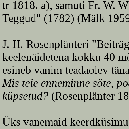
tr 1818. a), samuti Fr. W. 
Teggud" (1782) (Mälk 1959
J. H. Rosenplänteri "Beiträg
keelenäidetena kokku 40 mõ
esineb vanim teadaolev tän
Mis teie enneminne söte, p
küpsetud?
(Rosenplänter 18
Üks vanemaid keerdküsimusi