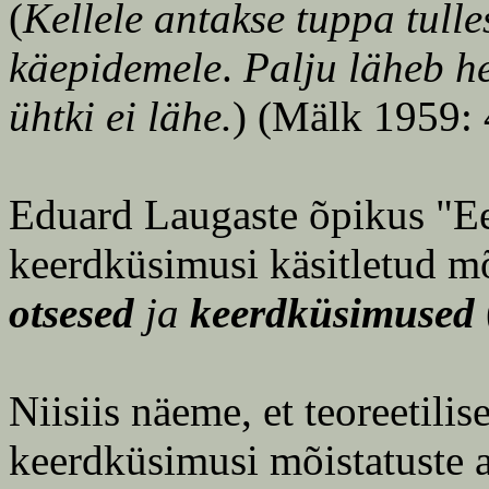
(
Kellele antakse tuppa tulle
käepidemele
.
Palju läheb h
ühtki ei lähe.
) (Mälk 1959: 
Eduard Laugaste õpikus "Ee
keerdküsimusi käsitletud mõi
otsesed
ja
keerdküsimused
Niisiis näeme, et teoreetilis
keerdküsimusi mõistatuste a