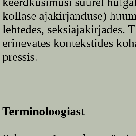
keerdküsimusi suurel hulgal
kollase ajakirjanduse) huumo
lehtedes, seksiajakirjades.
erinevates kontekstides koha
pressis.
Terminoloogiast