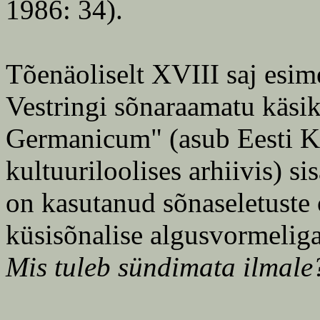
1986: 34).
Tõenäoliselt XVIII saj esim
Vestringi sõnaraamatu käsik
Germanicum" (asub Eesti 
kultuuriloolises arhiivis) s
on kasutanud sõnaseletuste 
küsisõnalise algusvormeliga
Mis tuleb sündimata ilmale