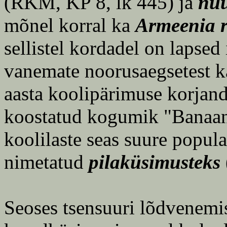
(RKM, KP 8, lk 445) ja
nüü
mõnel korral ka
Armeenia 
sellistel kordadel on lapsed
vanemate noorusaegsetest ka
aasta koolipärimuse korjan
koostatud kogumik "Banaani
koolilaste seas suure popul
nimetatud
pilaküsimusteks
Seoses tsensuuri lõdvenemi