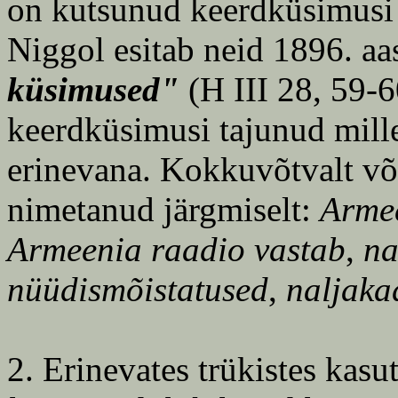
on kutsunud keerdküsimus
Niggol esitab neid 1896. aa
küsimused"
(H III 28, 59-6
keerdküsimusi tajunud milleg
erinevana. Kokkuvõtvalt või
nimetanud järgmiselt:
Armee
Armeenia raadio vastab
,
na
nüüdismõistatused
,
naljakad
2. Erinevates trükistes kasu