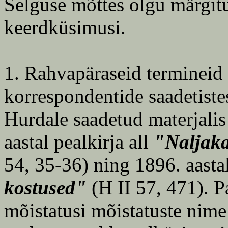
Selguse mõttes olgu märgit
keerdküsimusi.
1. Rahvapäraseid termineid
korrespondentide saadetist
Hurdale saadetud materjali
aastal pealkirja all
"Naljaka
54, 35-36) ning 1896. aasta
kostused"
(H II 57, 471). P
mõistatusi mõistatuste nime 