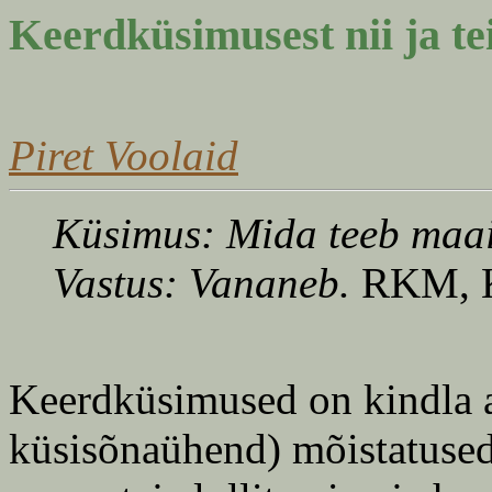
Keerdküsimusest nii ja tei
Piret Voolaid
Küsimus: Mida teeb maai
Vastus: Vananeb.
RKM, K
Keerdküsimused on kindla a
küsisõnaühend) mõistatused