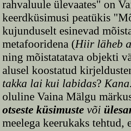
rahvaluule ülevaates" on Va
keerdküsimusi peatükis "Mõ
kujunduselt esinevad mõista
metafooridena (
Hiir läheb 
ning mõistatatava objekti vä
alusel koostatud kirjelduste
takka lai kui labidas
?
Kana
oluline Vaina Mälgu märkus,
otseste küsimuste
või
ülesa
meelega keerukaks tehtud, 