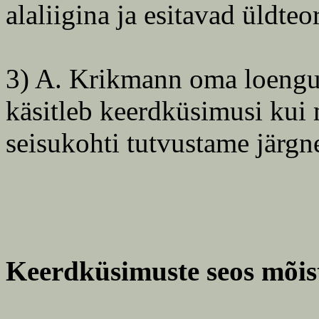
alaliigina ja esitavad üldteor
3) A. Krikmann oma loengum
käsitleb keerdküsimusi kui m
seisukohti tutvustame järgn
Keerdküsimuste seos mõis