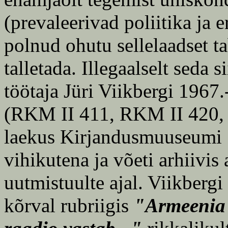
(prevaleerivad poliitika ja e
polnud ohutu sellelaadset ta
talletada. Illegaalselt seda s
töötaja Jüri Viikbergi 1967
(RKM II 411, RKM II 420,
laekus Kirjandusmuuseumi 1
vihikutena ja võeti arhiivis 
uutmistuulte ajal. Viikbergi
kõrval rubriigis
"Armeenia 