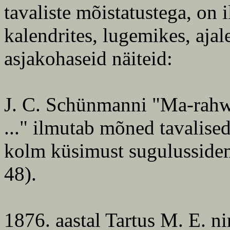
tavaliste mõistatustega, o
kalendrites, lugemikes, ajal
asjakohaseid näiteid:
J. C. Schünmanni "Ma-rahw
..." ilmutab mõned tavalise
kolm küsimust sugulusside
48).
1876. aastal Tartus M. E. n