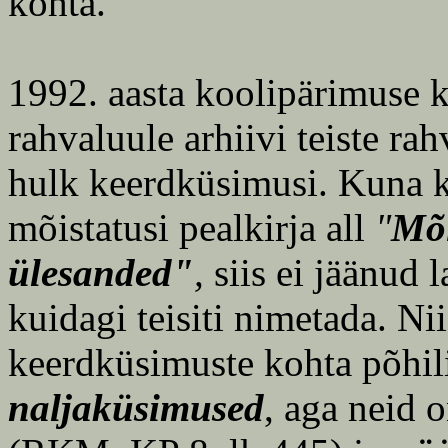
kohta.
1992. aasta koolipärimuse 
rahvaluule arhiivi teiste ra
hulk keerdküsimusi. Kuna kü
mõistatusi pealkirja all
"
Mõi
ülesanded"
,
siis ei jäänud l
kuidagi teisiti nimetada. Ni
keerdküsimuste kohta põhili
naljaküsimused
, aga neid 