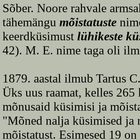
Sõber. Noore rahvale armsak
tähemängu
mõistatuste
nime
keerdküsimust
lühikeste kü
42). M. E. nime taga oli ilm
1879. aastal ilmub Tartus C.
Üks uus raamat, kelles 265 k
mõnusaid küsimisi ja mõistat
"Mõned nalja küsimised ja 
mõistatust. Esimesed 19 on