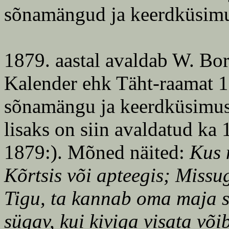
sõnamängud ja keerdküsimu
1879. aastal avaldab W. Bo
Kalender ehk Täht-raamat 18
sõnamängu ja keerdküsimu
lisaks on siin avaldatud ka 
1879:). Mõned näited:
Kus 
Kõrtsis või apteegis; Miss
Tigu, ta kannab oma maja s
sügav, kui kiviga visata võib