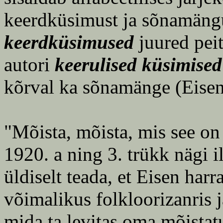
keerdküsimust ja sõnamängu
keerdküsimused
juured peit
autori
keerulised küsimised
kõrval ka sõnamänge (Eisen
"Mõista, mõista, mis see on 
1920. a ning 3. trükk nägi 
üldiselt teada, et Eisen har
võimalikus folkloorizanris 
mida ta levitas oma mõistatu