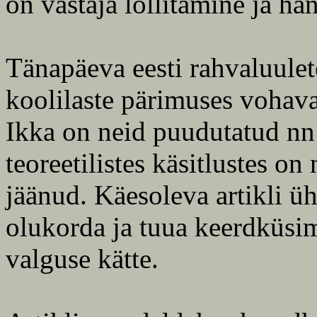
on vastaja lollitamine ja h
Tänapäeva eesti rahvaluulet
koolilaste pärimuses vohavat
Ikka on neid puudutatud nn 
teoreetilistes käsitlustes o
jäänud. Käesoleva artikli 
olukorda ja tuua keerdküsim
valguse kätte.