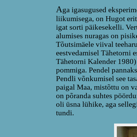
A
ga igasugused eksperim
liikumisega, on Hugot erit
igat sorti päikesekelli. Ve
alumises nuragas on pisike
Tõutsimäele viival teeharu
eestvedamisel Tähetorni es
Tähetorni Kalender 1980)
pommiga. Pendel pannaks
Pendli võnkumisel see tasa
paigal Maa, mistõttu on va
on põranda suhtes pöördu
oli üsna lühike, aga selle
tundi.