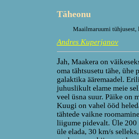
Täheonu
Maailmaruumi tühjusest, k
Andres Kuperjanov
J
ah, Maakera on väikeseks
oma tähtsusetu tähe, ühe p
galaktika ääremaadel. Erili
juhuslikult elame meie sell
veel üsna suur. Päike on m
Kuugi on vahel ööd heleda
tähtede vaikne roomamine 
liigume pidevalt. Üle 200 
üle elada, 30 km/s selleks,