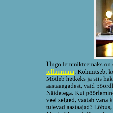
H
ugo lemmikteemaks on si
telluuriumi
. Kohmitseb, k
Mõtleb hetkeks ja siis hak
aastaaegadest, vaid pöördl
Näidetega. Kui pöörlemine
veel selged, vaatab vana k
tulevad aastaajad? Lõbus,