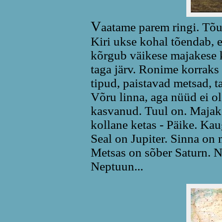
V
aatame parem ringi. Tõu
Kiri ukse kohal tõendab, e
kõrgub väikese majakese k
taga järv. Ronime korraks
tipud, paistavad metsad, ta
Võru linna, aga nüüd ei o
kasvanud. Tuul on. Majakes
kollane ketas - Päike. Ka
Seal on Jupiter. Sinna on 
Metsas on sõber Saturn. N
Neptuun...