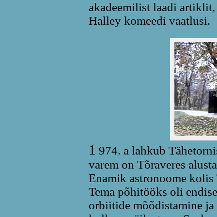
akadeemilist laadi artiklit
Halley komeedi vaatlusi.
1
974. a lahkub Tähetornis
varem on Tõraveres alust
Enamik astronoome kolis 
Tema põhitööks oli endise
orbiitide mõõdistamine ja