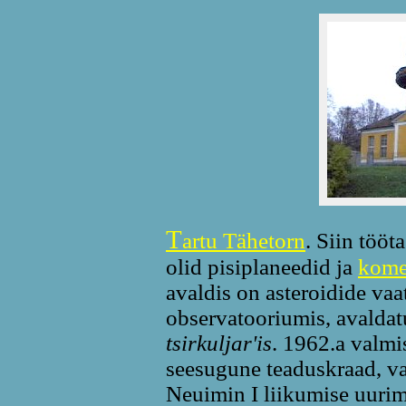
T
artu Tähetorn
. Siin töö
olid pisiplaneedid ja
kome
avaldis on asteroidide vaa
observatooriumis, avalda
tsirkuljar'is
. 1962.a valmi
seesugune teaduskraad, v
Neuimin I liikumise uurim