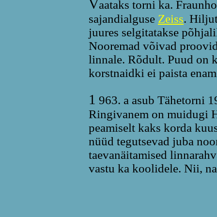
V
aataks torni ka. Fraunho
sajandialguse
Zeiss
. Hilju
juures selgitatakse põhjali
Nooremad võivad proovida 
linnale. Rõdult. Puud on
korstnaidki ei paista ena
1
963. a asub Tähetorni 
Ringivanem on muidugi H
peamiselt kaks korda kuus
nüüd tegutsevad juba noo
taevanäitamised linnarahv
vastu ka koolidele. Nii, 