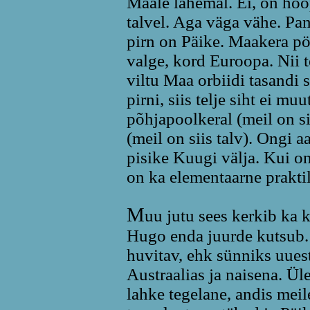
Maale lähemal. Ei, on hoo
talvel. Aga väga vähe. Pa
pirn on Päike. Maakera p
valge, kord Euroopa. Nii t
viltu Maa orbiidi tasandi 
pirni, siis telje siht ei 
põhjapoolkeral (meil on si
(meil on siis talv). Ongi a
pisike Kuugi välja. Kui on
on ka elementaarne prakt
M
uu jutu sees kerkib ka k
Hugo enda juurde kutsub. 
huvitav, ehk sünniks uuest
Austraalias ja naisena. Ül
lahke tegelane, andis meile