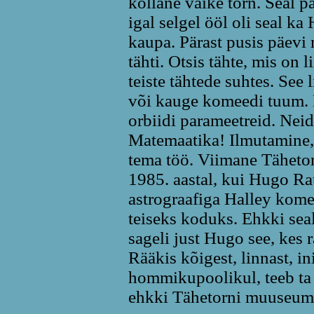
kollane väike torn. Seal 
igal selgel ööl oli seal ka
kaupa. Pärast pusis päev
tähti. Otsis tähte, mis on 
teiste tähtede suhtes. See
või kauge komeedi tuum.
orbiidi parameetreid. Neid
Matemaatika! Ilmutamine, 
tema töö. Viimane Tähetor
1985. aastal, kui Hugo Rau
astrograafiga Halley komee
teiseks koduks. Ehkki seal
sageli just Hugo see, kes 
Rääkis kõigest, linnast, in
hommikupoolikul, teeb ta 
ehkki Tähetorni muuseum 