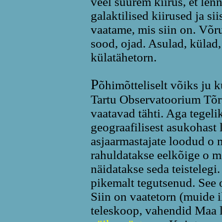
veel suurem kiirus, et lenn
galaktilised kiirused ja si
vaatame, mis siin on. Võr
sood, ojad. Asulad, külad,
külatähetorn.
P
õhimõtteliselt võiks ju k
Tartu Observatoorium Tõra
vaatavad tähti. Aga tegeli
geograafilisest asukohast l
asjaarmastajate loodud o
rahuldatakse eelkõige o m
näidatakse seda teistelegi
pikemalt tegutsenud. See
Siin on vaatetorn (muide 
teleskoop, vahendid Maa l