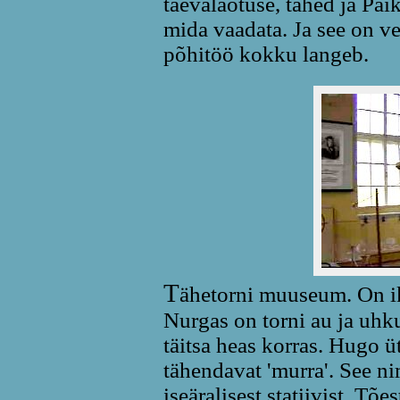
taevalaotuse, tähed ja Pä
mida vaadata. Ja see on ve
põhitöö kokku langeb.
T
ähetorni muuseum. On ik
Nurgas on torni au ja uhk
täitsa heas korras. Hugo üt
tähendavat 'murra'. See ni
iseäralisest statiivist. Tõ