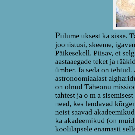
P
iilume uksest ka sisse. T
joonistusi, skeeme, igaven
Päikesekell. Piisav, et se
aastaaegade teket ja rääk
ümber. Ja seda on tehtud.
astronoomiaalast algharid
on olnud Täheonu missioo
tahtest ja o m a sisemisest 
need, kes lendavad kõrgema
neist saavad akadeemikud,
ka akadeemikud (on muidu
koolilapsele enamasti sell