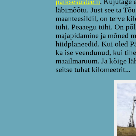
päiksesüsteem
. Kujutage 
läbimõõtu. Just see ta Tõu
maanteesildil, on terve ki
tühi. Peaaegu tühi. On põ
majapidamine ja mõned m
hiidplaneedid. Kui oled P
ka ise veendunud, kui tih
maailmaruum. Ja kõige lä
seitse tuhat kilomeetrit...