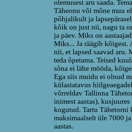
olemusest aru saada. Tema 
Täheonu või mõne muu elua
põhjalikult ja lapsepärase
kõik on just nii, nagu ta 
ja päev. Miks on aastaaja
Miks... Ja räägib kõigest. 
nii, et lapsed saavad aru
teda õpetama. Teised kuul
sõna ei lähe mööda, kõige
Ega siis muidu ei olnud 
külastatavus hiilgeaegade
võrreldav Tallinna Täheto
inimest aastas), kusjuures
kogutud. Tartu Tähetorni 
maksimaalselt üle 7000 ja
aastas.