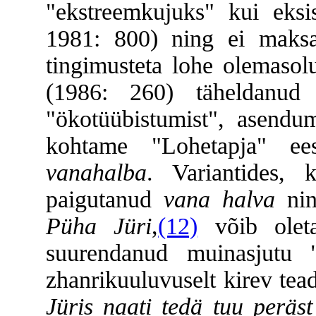
"ekstreemkujuks" kui eksi
1981: 800) ning ei maksa 
tingimusteta lohe olemasol
(1986: 260) täheldanud 
"ökotüübistumist", asendum
kohtame "Lohetapja" ees
vanahalba
. Variantides, k
paigutanud
vana halva
nin
Püha Jüri
,
(12)
võib oleta
suurendanud muinasjutu "t
zhanrikuuluvuselt kirev tea
Jüris naati tedä tuu peräs