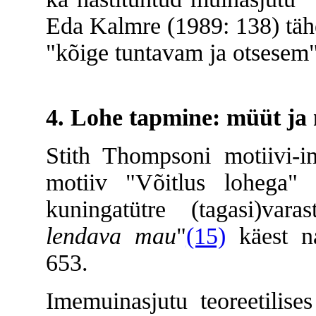
Eda Kalmre (1989: 138) tähe
"kõige tuntavam ja otsesem"
4. Lohe tapmine: müüt ja 
Stith Thompsoni motiivi-i
motiiv "Võitlus lohega
kuningatütre (tagasi)vara
lendava mau
"
(15)
käest na
653.
Imemuinasjutu teoreetilises