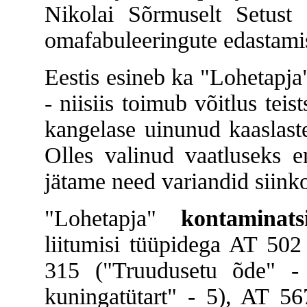
Nikolai Sõrmuselt Setust 
omafabuleeringute edastami
Eestis esineb ka "Lohetapja
- niisiis toimub võitlus tei
kangelase uinunud kaaslast
Olles valinud vaatluseks e
jätame need variandid siink
"Lohetapja"
kontaminat
liitumisi tüüpidega AT 502
315 ("Truudusetu õde" 
kuningatütart" - 5), AT 5