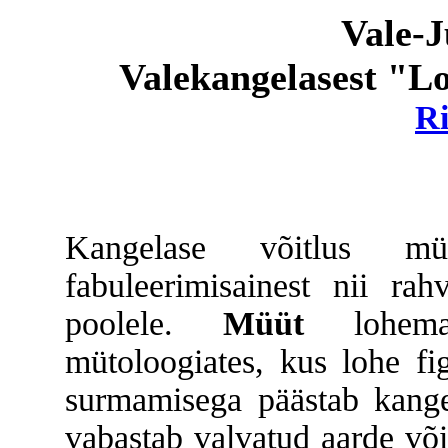
Vale-J
Valekangelasest "Lo
Ri
Kangelase võitlus m
fabuleerimisainest nii rah
poolele.
Müüt
lohem
mütoloogiates, kus lohe fig
surmamisega päästab kangel
vabastab valvatud aarde või