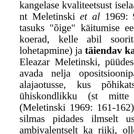
kangelase kvaliteetsust isel
nt Meletinski
et al
1969: 
tasuks "õige" käitumise ee
koerad, kelle abil soori
lohetapmine) ja
täiendav ka
Eleazar Meletinski, püüdes 
avada nelja opositsioonip
alajaotusse, kus põhik
ühiskondlikku (st mitte
(Meletinski 1969: 161-162)
silmas pidades ilmselt u
ambivalentselt ka riiki, ol