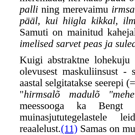
palli
ning merevaimu
irmsa
pääl, kui hiigla kikkal, i
Samuti on mainitud kahejal
imelised sarvet peas ja suled
Kuigi abstraktne lohekuju 
olevusest maskuliinsust - s
aastal selgitatakse seerepi (
"
hirmsalõ madulõ "mehe
meessooga ka Bengt H
muinasjututegelastele le
reaalelust.
(11)
Samas on mui