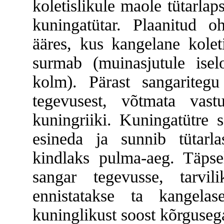
koletislikule maole tütarlap
kuningatütar. Plaanitud
ääres, kus kangelane kolet
surmab (muinasjutule isel
kolm). Pärast sangariteg
tegevusest, võtmata vast
kuningriiki. Kuningatütre s
esineda ja sunnib tütarla
kindlaks pulma-aeg. Täpse
sangar tegevusse, tarvili
ennistatakse ta kangelas
kuninglikust soost kõrguseg