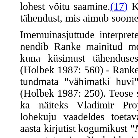
lohest võitu saamine.
(17)
Ka
tähendust, mis aimub soome
Imemuinasjuttude interpre
nendib Ranke mainitud mo
kuna küsimust tähenduse
(Holbek 1987: 560) - Ranke 
tundmata "vähimatki huvi"
(Holbek 1987: 250). Teose s
ka näiteks Vladimir Prop
lohekuju vaadeldes toetav
aasta kirjutist kogumikust
"