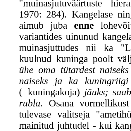
"muinasjutuväärtuste hier
1970: 284). Kangelase ning
aimub juba
enne
lohevõi
variantides uinunud kangel
muinasjuttudes nii ka "L
kuulnud kuninga poolt välj
ühe oma tütardest naiseks 
naiseks ja ka kuningriig
(=kuningakoja)
jäuks; saab
rubla.
Osana vormellikust 
tulevase valitseja "ametih
mainitud juhtudel - kui kan