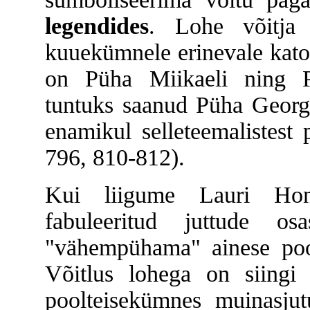
legendides
. Lohe võitja
kuuekümnele erinevale katol
on Püha Miikaeli ning Pü
tuntuks saanud Püha Georg 
enamikul selleteemalistest 
796, 810-812).
Kui liigume Lauri Honk
fabuleeritud juttude osa
"vähempühama" ainese po
Võitlus lohega on siingi
poolteisekümnes muinasjut