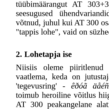
tüübimäärangut AT 303+
seesugused ühendvariandid
võtnud, juhul kui AT 300 osa 
"tappis lohe", vaid on süzhe
2. Lohetapja ise
Niisiis oleme piiritlenu
vaatlema, keda on jutustaj
'tegevusring' -
êðóã äåéñ
toimub heroiline võitlus hi
AT 300 peakangelane alat