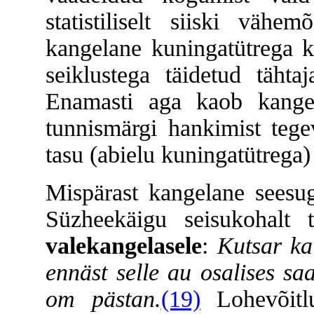
statistiliselt siiski väh
kangelane kuningatütrega ko
seiklustega täidetud tähta
Enamasti aga kaob kangel
tunnismärgi hankimist tegev
tasu (abielu kuningatütrega)
Mispärast kangelane seesu
Süzheekäigu seisukohalt 
valekangelasele
:
Kutsar ka
ennäst selle au osalises sa
om pästan.
(19)
Lohevõitlu