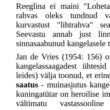
Reeglina ei maini "Lohetapj
rahvas oleks tundnud va
kurvastust "lihtrahva" se
Seevastu annab just linn
sinnasaabunud kangelasele t
Jan de Vries (1954: 156) o
kangelassaagadest ühtesi
leides) välja toonud, et er
saatus
- muinasjutus kangel
kuningatütar on heroilise i
vältimatu vastassool