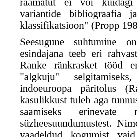
raamatut ei või kuidag
variantide bibliograafia 
klassifikatsioon" (Propp 19
Seesugune suhtumine on
esindajana teeb eri rahvas
Ranke ränkrasket tööd e
"algkuju" selgitamisek
indoeuroopa päritolus (
kasulikkust tuleb aga tunnus
saamiseks erinevate r
süzheesuundumustest. Nime
vaadeldud kogumist vai