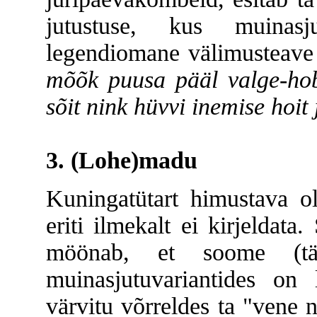
jutustuse, kus muinasj
legendiomane välimusteave
mõõk puusa pääl valge-hob
sõit nink hüvvi inemise hoit 
3. (Lohe)madu
Kuningatütart himustava ol
eriti ilmekalt ei kirjeldat
möönab, et soome (täp
muinasjutuvariantides on
värvitu võrreldes ta "vene