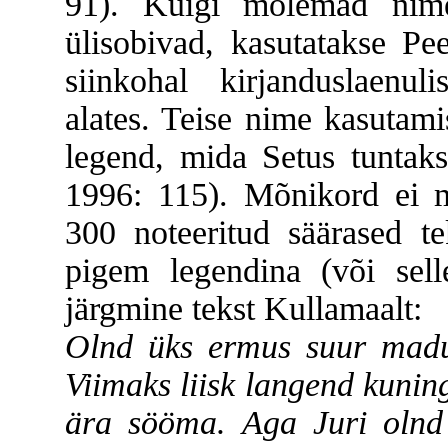
91). Kuigi mõlemad nime
ülisobivad, kasutatakse Pe
siinkohal kirjanduslaenu
alates. Teise nime kasutami
legend, mida Setus tuntaks
1996: 115). Mõnikord ei m
300 noteeritud säärased te
pigem legendina (või sell
järgmine tekst Kullamaalt:
Olnd üks ermus suur madu
Viimaks liisk langend kunin
ära sööma. Aga Juri olnd