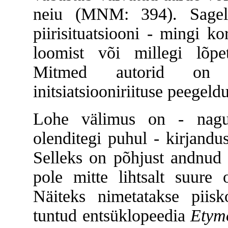
neiu (MNM: 394). Sageli
piirisituatsiooni - mingi kor
loomist või millegi lõpe
Mitmed autorid on n
initsiatsiooniriituse peegeld
Lohe välimus on - nagu
olenditegi puhul - kirjandu
Selleks on põhjust andnud 
pole mitte lihtsalt suure 
Näiteks nimetatakse piisk
tuntud entsüklopeedia
Etym