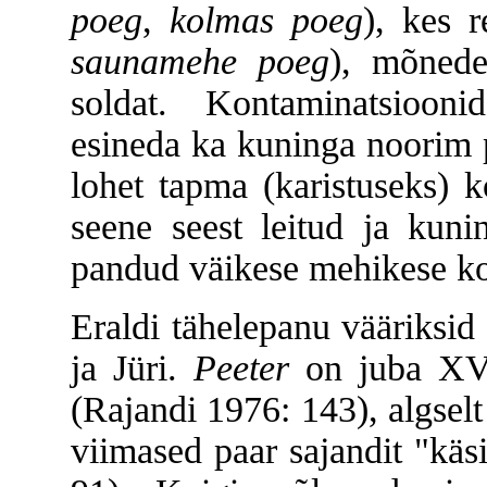
poeg
,
kolmas poeg
), kes r
saunamehe poeg
), mõnedes
soldat. Kontaminatsioon
esineda ka kuninga noorim 
lohet tapma (karistuseks) 
seene seest leitud ja kuni
pandud väikese mehikese ko
Eraldi tähelepanu vääriksid
ja Jüri.
Peeter
on juba XV s
(Rajandi 1976: 143), algsel
viimased paar sajandit "käs