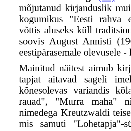
mõjutanud kirjanduslik mui
kogumikus "Eesti rahva e
võttis aluseks küll traditsi
soovis August Annisti (1
eestipärasemale olevusele - 
Mainitud näitest aimub kirj
tapjat aitavad sageli im
kõnesolevas variandis k
rauad", "Murra maha" n
nimedega Kreutzwaldi teise
mis samuti "Lohetapja"-s