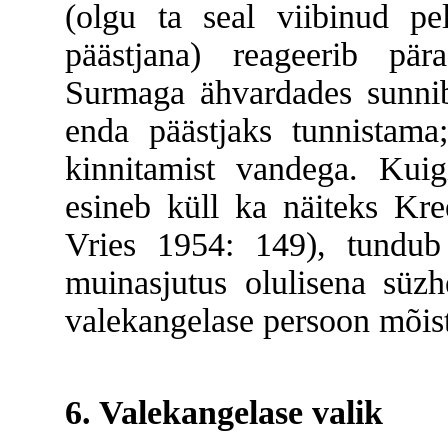
(olgu ta seal viibinud pel
päästjana) reageerib pär
Surmaga ähvardades sunnib 
enda päästjaks tunnistama
kinnitamist vandega. Kuigi
esineb küll ka näiteks Kre
Vries 1954: 149), tundub
muinasjutus olulisena süzh
valekangelase persoon mõis
6. Valekangelase valik