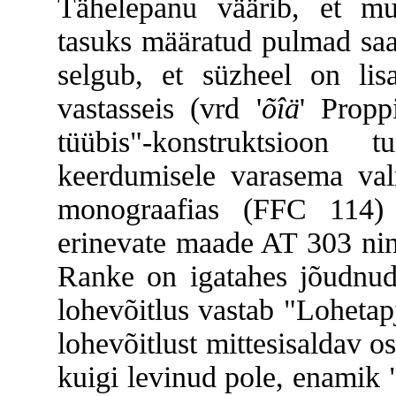
Tähelepanu väärib, et muin
tasuks määratud pulmad saab
selgub, et süzheel on lisa
vastasseis (vrd
'
õîä
'
Proppi
tüübis"-konstruktsioon t
keerdumisele varasema v
monograafias (FFC 114)
erinevate maade AT 303 nin
Ranke on igatahes jõudnu
lohevõitlus vastab "Lohetap
lohevõitlust mittesisaldav o
kuigi levinud pole, enamik 