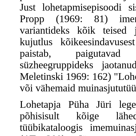
Just lohetapmisepisoodi s
Propp (1969: 81) imemu
variantideks kõik teised
kujutlus kõikeesindavuses
paistab, paigutavad 
süzheegruppideks jaotan
Meletinski 1969: 162) "Loh
või vähemaid muinasjututüü
Lohetapja Püha Jüri leg
põhisisult kõige läh
tüübikataloogis imemuinas