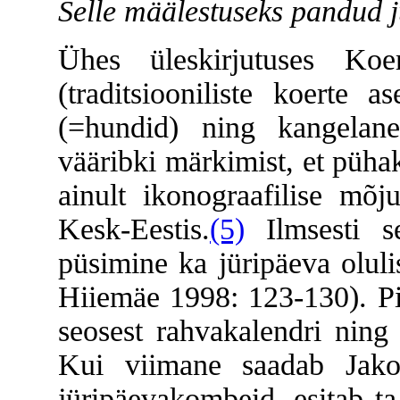
Selle määlestuseks pandud j
Ühes üleskirjutuses Koe
(traditsiooniliste koerte 
(=hundid) ning kangelane
vääribki märkimist, et püha
ainult ikonograafilise mõj
Kesk-Eestis.
(5)
Ilmsesti se
püsimine ka jüripäeva oluli
Hiiemäe 1998: 123-130). Pi
seosest rahvakalendri ning
Kui viimane saadab Jako
jüripäevakombeid, esitab ta