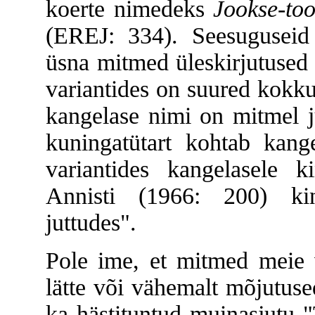
koerte nimedeks
Jookse-to
(EREJ: 334). Seesuguseid 
üsna mitmed üleskirjutused 
variantides on suured kokku
kangelase nimi on mitmel j
kuningatütart kohtab kang
variantides kangelasele 
Annisti (1966: 200) kinni
juttudes".
Pole ime, et mitmed meie 
lätte või vähemalt mõjutuse
ka hästituntud muinasjutu 