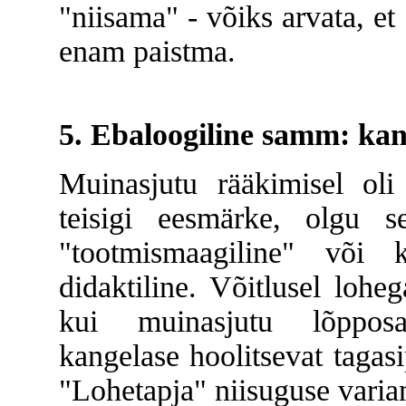
"niisama" - võiks arvata, et
enam paistma.
5. Ebaloogiline samm: kan
Muinasjutu rääkimisel oli 
teisigi eesmärke, olgu se
"tootmismaagiline" või kä
didaktiline. Võitlusel loh
kui muinasjutu lõpposas
kangelase hoolitsevat tagas
"Lohetapja" niisuguse varia