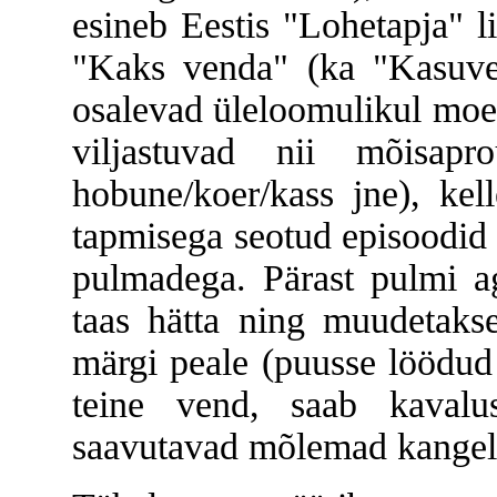
esineb Eestis "Lohetapja" l
"Kaks venda" (ka "Kasuve
osalevad üleloomulikul moe
viljastuvad nii mõisap
hobune/koer/kass jne), kel
tapmisega seotud episoodid
pulmadega. Pärast pulmi ag
taas hätta ning muudetakse
märgi peale (puusse löödud
teine vend, saab kavalu
saavutavad mõlemad kangela