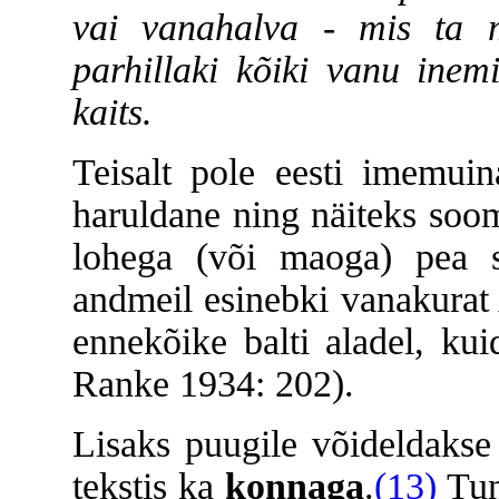
vai vanahalva - mis ta m
parhillaki kõiki vanu inem
kaits.
Teisalt pole eesti imemuin
haruldane ning näiteks soom
lohega (või maoga) pea 
andmeil esinebki vanakurat 
ennekõike balti aladel, ku
Ranke 1934: 202).
Lisaks puugile võideldakse
tekstis ka
konnaga
.
(13)
Tund