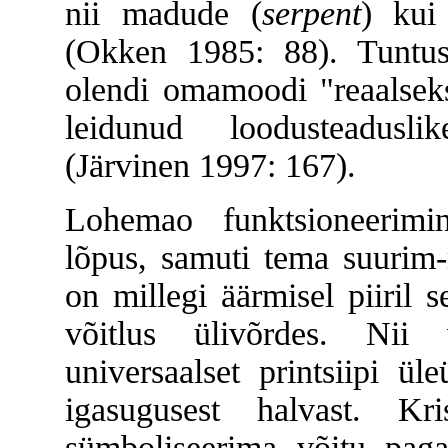
nii madude (
serpent
) kui
(Okken 1985: 88). Tuntus
olendi omamoodi "reaalseks
leidunud loodusteadusli
(Järvinen 1997: 167).
Lohemao funktsioneerimin
lõpus, samuti tema suurim-
on millegi äärmisel piiril 
võitlus ülivõrdes. Nii
universaalset printsiipi ül
igasugusest halvast. Kr
sümboliseerima võitu paga