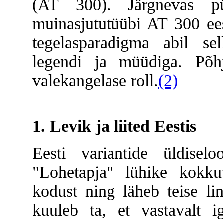
(AT 300). Järgnevas pü
muinasjututüübi AT 300 eest
tegelasparadigma abil sel
legendi ja müüdiga. Põhj
valekangelase roll.
(2)
1. Levik ja liited Eestis
Eesti variantide üldise
"Lohetapja" lühike kokku
kodust ning läheb teise lin
kuuleb ta, et vastavalt ig