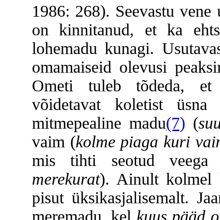
1986: 268). Seevastu vene 
on kinnitanud, et ka ehts
lohemadu kunagi. Usutavasti
omamaiseid olevusi peaks
Ometi tuleb tõdeda, et E
võidetavat koletist üsna
mitmepealine madu
(7)
(
su
vaim (
kolme piaga kuri va
mis tihti seotud veega
merekurat
). Ainult kolmel 
pisut üksikasjalisemalt. J
meremadu, kel
kuus pääd ot