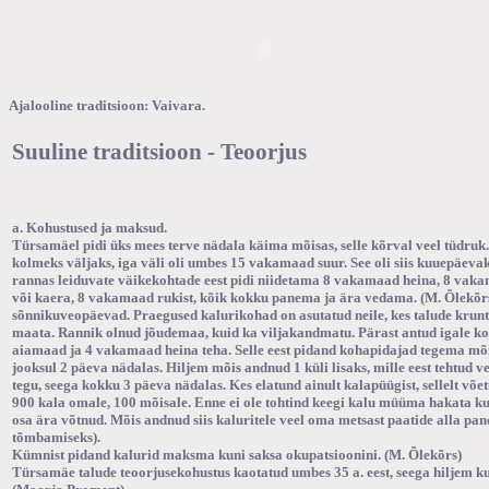
Ajalooline traditsioon: Vaivara.
Suuline traditsioon - Teoorjus
a. Kohustused ja maksud.
Türsamäel pidi üks mees terve nädala käima mõisas, selle kõrval veel tüdruk.
kolmeks väljaks, iga väli oli umbes 15 vakamaad suur. See oli siis kuuepäeva
rannas leiduvate väikekohtade eest pidi niidetama 8 vakamaad heina, 8 vak
või kaera, 8 vakamaad rukist, kõik kokku panema ja ära vedama. (M. Õlekõrs)
sõnnikuveopäevad. Praegused kalurikohad on asutatud neile, kes talude krun
maata. Rannik olnud jõudemaa, kuid ka viljakandmatu. Pärast antud igale 
aiamaad ja 4 vakamaad heina teha. Selle eest pidand kohapidajad tegema mõis
jooksul 2 päeva nädalas. Hiljem mõis andnud 1 küli lisaks, mille eest tehtud v
tegu, seega kokku 3 päeva nädalas. Kes elatund ainult kalapüügist, sellelt võe
900 kala omale, 100 mõisale. Enne ei ole tohtind keegi kalu müüma hakata 
osa ära võtnud. Mõis andnud siis kaluritele veel oma metsast paatide alla pan
tõmbamiseks).
Kümnist pidand kalurid maksma kuni saksa okupatsioonini. (M. Õlekõrs)
Türsamäe talude teoorjusekohustus kaotatud umbes 35 a. eest, seega hiljem k