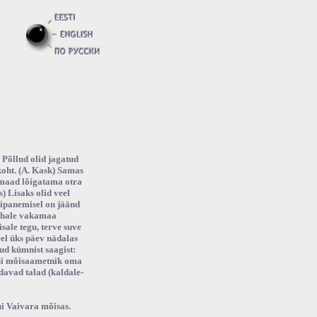
 Põllud olid jagatud
koht. (A. Kask) Samas
amaad lõigatama otra
 Lisaks olid veel
tipanemisel on jäänd
kohale vakamaa
ale tegu, terve suve
eel üks päev nädalas
tud kümnist saagist:
kui mõisaametnik oma
davad talad (kaldale-
ui Vaivara mõisas.