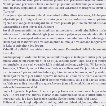
Peale harilikkude teoorjuse kohustiste pidand veel perenaised tegema mõisale
Nõnda pidand perenaised kuni 2 nädalat järjest mõisas ketrama ja kraasima.
omal kaasas, suppi antud ikka mõisast. Naised varastand mõisaproua järelt k
(Auveres)
Enne jutustaja mälestust pidand perenaised mõisa viima ühe kana, 1 kubu pee
viljakotte jm. (J. Jääger) Linaropsimise ja ketramise kohustiste kõrval pidan
tegema ühe kanga. Kui kangaid mõisa viies prouale pole töö meeldind, siis sa
kangarulliga vastu kõrvu. (M. Jääger)
Suvel oli teomees niimitu päeva mõisas, mitmepäevaline oli talu. Sellele lisaks 
käima mees 1 nädala viinaköögis ja naine sama palju aega karjalaudas tööl. H
nii, et suurem osa ajast kulus mõisatööle, kuna oma taluidamiseks pidid aega
Heinaajal oli töönormiks: 1 vakamaa pidid niitma ja 4 vakamaad loogu võt
ja kaks söögivahet võeti loogu.
Vabadikud pidid käima mõisas kotte nõelumas. Peremehed pidid ka lehmaküt
Levonka)
Kirikuõpetajale viidi linu, kanu jm. Sõnnikuveopäevi tehti, pool sülda pidi ig
puuda viidi heinu. Pastorile viidi ka vilja, koos magasiviljaga. Osa pidi minem
kellamehele ja osa veel vaestele, kõik muidugi peale magasivilja. (M. Levonk
Jutustaja, J. Tambi, on ise käind veel Vaivara mõisas teol. Perjatsi külast käid
teol: teomees 2 päeva nädalas hobusega, teine inimene hobuseta, ka 2 p. nädal
Heinaajal teomees pidi käima 4 päeva nädalas, nii et kui vahel võttis ka vaim
töötas terve nädala mõisas. Talvel teomees vedas puid, sülla pidi päevas tooma
ka. Vaivara mõisa mets oli praeguse Auvere jaama lähedal. Kilter oli vaimud
valvas hobusemeeste tööd.
Sügisel algasid rehepeksud. Teomees pidi peksma ühe, vaim teise rehe, ja sed
öösel. Talust käis veel tüdruk mõisas loomi talitamas, kord käis talust tallu, se
korraga vaja. Iga kord kestis ühe nädala. See kohustus kestis läbi aasta.
Mõisas ei olnud kuigi palju alalisi töötegijaid: toatüdrukud, kubjas, kilter, 