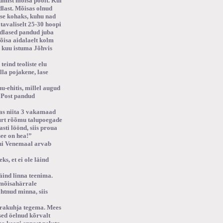
dmist mõisa poolt. Kui
üdlast. Mõisas olnud
ise kohaks, kuhu nad
tavaliselt 25-30 hoopi
üdlased pandud juba
õisa aidalaelt kolm
e kuu istuma Jõhvis
eind teoliste elu
lla pojakene, lase
u-ehitis, millel augud
. Post pandud
vas niita 3 vakamaad
uurt rõõmu talupoegade
sti löönd, siis proua
see on hea!”
kui Venemaal arvab
s, et ei ole läind
äind linna teenima.
d mõisahärrale
htnud minna, siis
erakuhja tegema. Mees
ised öelnud kõrvalt