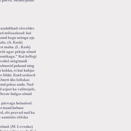
-3 päeva. Mehed pidid
atahtlikud võrreldes
jad mõisaaksad: kui
asknud kogu mängu aja
aks. (A. Kask)
est maha. (L. Kask)
iti agar peksja olnud
oomikaga.” Kui kellegi
 vahel söögitundi
 hobuseid puhand ning
kokku, et kui kubjas
ume lõhki. Kuid seekord
 Ometi üks lollakas
hetud peksa anda. Nad
 asjast ka valitsejale,
 Meeste hulgas olnud
 päevaga heinalool.
ovitand hobuse
d, siis peavad nad ka
i aamitäis rõõska
 olnud. (M. Levonka)