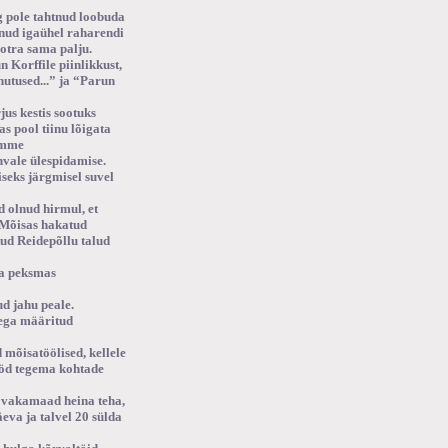
g pole tahtnud loobuda
olnud igaühel raharendi
otra sama palju.
 Korffile piinlikkust,
hutused...” ja “Parun
us kestis sootuks
s pool tiinu lõigata
kümme
hvale ülespidamise.
iseks järgmisel suvel
d olnud hirmul, et
 Mõisas hakatud
tud Reidepõllu talud
da peksmas
d jahu peale.
lega määritud
 mõisatöölised, kellele
tööd tegema kohtade
6 vakamaad heina teha,
eva ja talvel 20 sülda