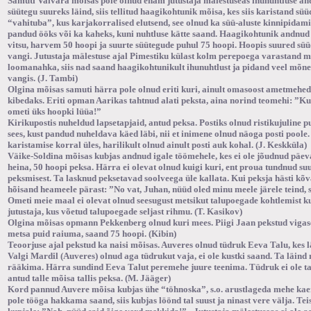
Samuti Vaivara mõisas pole olnud enam jutustaja mälestuseas ihunuhtluse an
süütegu suureks läind, siis tellitud haagikohtunik mõisa, kes siis karistand sü
“vahituba”, kus karjakorralised elutsend, see olnud ka süü-aluste kinnipidam
pandud ööks või ka kaheks, kuni nuhtluse kätte saand. Haagikohtunik andnud 
vitsu, harvem 50 hoopi ja suurte süütegude puhul 75 hoopi. Hoopis suured sü
vangi. Jutustaja mälestuse ajal Pimestiku külast kolm perepoega varastand m
loomanahka, siis nad saand haagikohtunikult ihunuhtlust ja pidand veel mõn
vangis. (J. Tambi)
Olgina mõisas samuti härra pole olnud eriti kuri, ainult omasoost ametmehed t
kibedaks. Eriti opman Aarikas tahtnud alati peksta, aina norind teomehi: ”Ku
ometi üks hoopki lüüa!”
Kirikupostis nuheldud lapsetapjaid, antud peksa. Postiks olnud ristikujuline pu
sees, kust pandud nuheldava käed läbi, nii et inimene olnud näoga posti poole
karistamise korral üles, harilikult olnud ainult posti auk kohal. (J. Keskküla)
Väike-Soldina mõisas kubjas andnud igale töömehele, kes ei ole jõudnud päe
heina, 50 hoopi peksa. Härra ei olevat olnud kuigi kuri, ent proua tundnud s
peksmisest. Ta lasknud peksetavad soolveega üle kallata. Kui peksja hästi kõva
hõisand heameele pärast: ”No vat, Juhan, nüüd oled minu meele järele teind, 
Ometi meie maal ei olevat olnud seesugust metsikut talupoegade kohtlemist 
jutustaja, kus võetud talupoegade seljast rihmu. (T. Kasikov)
Olgina mõisas opmann Pekkenberg olnud kuri mees. Piigi Jaan pekstud vigasek
metsa puid raiuma, saand 75 hoopi. (Kibin)
Teoorjuse ajal pekstud ka naisi mõisas. Auveres olnud tüdruk Eeva Talu, kes l
Valgi Mardil (Auveres) olnud aga tüdrukut vaja, ei ole kustki saand. Ta läin
rääkima. Härra sundind Eeva Talut peremehe juure teenima. Tüdruk ei ole ta
antud talle mõisa tallis peksa. (M. Jääger)
Kord pannud Auvere mõisa kubjas ühe “töhnoska”, s.o. arustlageda mehe ka
pole tööga hakkama saand, siis kubjas löönd tal suust ja ninast vere välja. Te