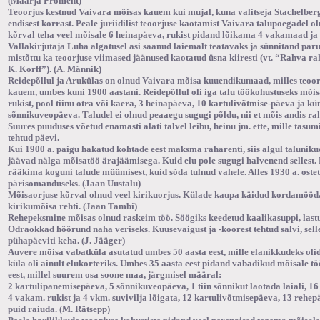
(Maarja Proment)
Teoorjus kestnud Vaivara mõisas kauem kui mujal, kuna valitseja Stachelber
endisest korrast. Peale juriidilist teoorjuse kaotamist Vaivara talupoegadel 
kõrval teha veel mõisale 6 heinapäeva, rukist pidand lõikama 4 vakamaad ja 
Vallakirjutaja Luha algatusel asi saanud laiemalt teatavaks ja sünnitand parun
mistõttu ka teoorjuse viimased jäänused kaotatud üsna kiiresti (vt. “Rahva ra
K. Korff”). (A. Männik)
Reidepõllul ja Arukülas on olnud Vaivara mõisa kuuendikumaad, milles teoorj
kauem, umbes kuni 1900 aastani. Reidepõllul oli iga talu töökohustuseks mõisa
rukist, pool tiinu otra või kaera, 3 heinapäeva, 10 kartulivõtmise-päeva ja 
sõnnikuveopäeva. Taludel ei olnud peaaegu sugugi põldu, nii et mõis andis ra
Suures puuduses võetud enamasti alati talvel leibu, heinu jm. ette, mille tasum
tehtud päevi.
Kui 1900 a. paigu hakatud kohtade eest maksma raharenti, siis algul taluniku
jäävad nälga mõisatöö ärajäämisega. Kuid elu pole sugugi halvenend sellest.
rääkima koguni talude müümisest, kuid sõda tulnud vahele. Alles 1930 a. oste
pärisomanduseks. (Jaan Uustalu)
Mõisaorjuse kõrval olnud veel kirikuorjus. Külade kaupa käidud kordamöö
kirikumõisa rehti. (Jaan Tambi)
Rehepeksmine mõisas olnud raskeim töö. Söögiks keedetud kaalikasuppi, lastu
Odraokkad hõõrund naha veriseks. Kuusevaigust ja -koorest tehtud salvi, sel
pühapäeviti keha. (J. Jääger)
Auvere mõisa vabatküla asutatud umbes 50 aasta eest, mille elanikkudeks olid
küla oli ainult elukorteriks. Umbes 35 aasta eest pidand vabadikud mõisale 
eest, millel suurem osa soone maa, järgmisel määral:
2 kartulipanemisepäeva, 5 sõnnikuveopäeva, 1 tiin sõnnikut laotada laiali, 1
4 vakam. rukist ja 4 vkm. suvivilja lõigata, 12 kartulivõtmisepäeva, 13 rehepä
puid raiuda. (M. Rätsepp)