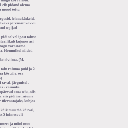
 hulga kõrvaltöid.
 Leib pidand olema
a muud toitu.
rgusid, lehmakütkeid,
d kaks perenaist kokku
and tegijad
pidi talvel igast talust
arilikult kujunes asi
 nagu varastama.
ma. Hommikul niideti
keid viima. (M.
a talu raiuma puid ja 2
a köstrile, osa
a)
i taval. järgmiselt
as - vaimuks.
upäevad oma teha, siis
, siis pidi ise raiuma
e ülevaatajaks, kubjas
a kõik muu töö kõrval,
st 5 inimest oli
aidamees ja mõni muu