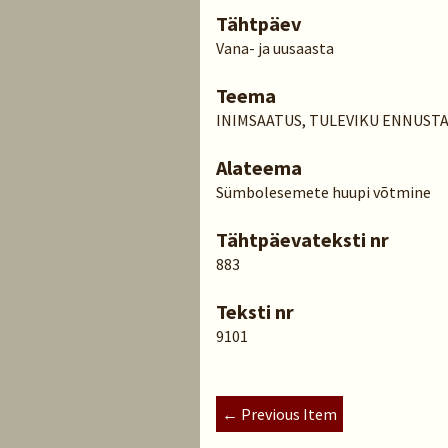
Tähtpäev
Vana- ja uusaasta
Teema
INIMSAATUS, TULEVIKU ENNUST
Alateema
Sümbolesemete huupi võtmine
Tähtpäevateksti nr
883
Teksti nr
9101
← Previous Item