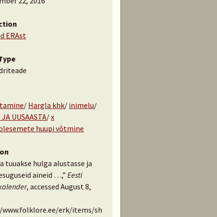
mber 22, 2016
ction
id ERAst
Type
driteade
tamine
/
Hargla khk
/
inimelu
/
 JA UUSAASTA
/
x
lesemete huupi võtmine
ion
a tuuakse hulga alustasse ja
suguseid aineid …,”
Eesti
kalender
, accessed August 8,
//www.folklore.ee/erk/items/sh