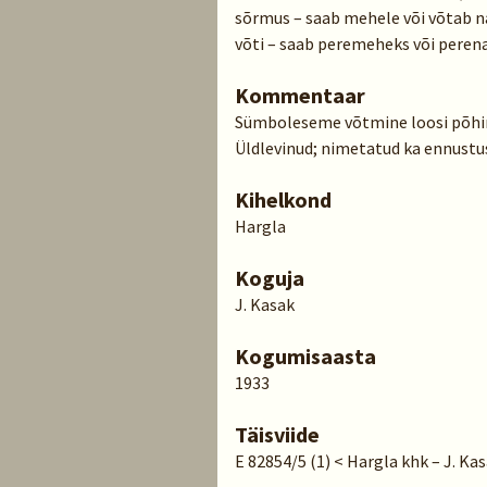
sõrmus – saab mehele või võtab n
võti – saab peremeheks või perena
Kommentaar
Sümboleseme võtmine loosi põhi
Üldlevinud; nimetatud ka ennust
Kihelkond
Hargla
Koguja
J. Kasak
Kogumisaasta
1933
Täisviide
E 82854/5 (1) < Hargla khk – J. Ka