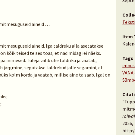
Septe
Colle
Tekst
 mitmesuguseid aineid …
Item 
Kalen
mitmesuguseid aineid. Iga taldreku alla asetatakse
on kõik teised teises toas, et nad midagi ei näeks.
Tags
a inimesed. Tuleja valib ühe taldriku ja vaatab,
ennus
leb järgmine, segatakse taldrekud jälle segamini, et
VANA-
aüks kolm korda ja vaatab, millise aine ta saab. Igal on
Sümbo
Citat
aks;
“Tupp
;
mitme
rahva
2026,
http: