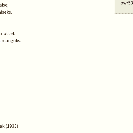
ow/53
aise;
iseks.
mõttel.
usmänguks.
sak (1933)