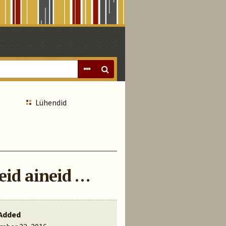
Lühendid
eid aineid …
Added