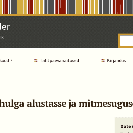
der
rk
 kuud
Tähtpäevanäitused
Kirjandus
hulga alustasse ja mitmesugus
Date 