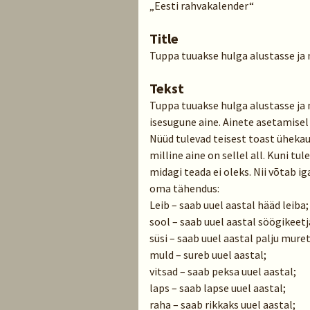
„Eesti rahvakalender“
Title
Tuppa tuuakse hulga alustasse ja
Tekst
Tuppa tuuakse hulga alustasse ja 
isesugune aine. Ainete asetamisel 
Nüüd tulevad teisest toast ühekaup
milline aine on sellel all. Kuni tu
midagi teada ei oleks. Nii võtab ig
oma tähendus:
Leib – saab uuel aastal hääd leiba;
sool – saab uuel aastal söögikeetj
süsi – saab uuel aastal palju muret
muld – sureb uuel aastal;
vitsad – saab peksa uuel aastal;
laps – saab lapse uuel aastal;
raha – saab rikkaks uuel aastal;