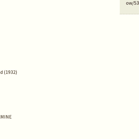
ow/53
ld (1932)
AMINE