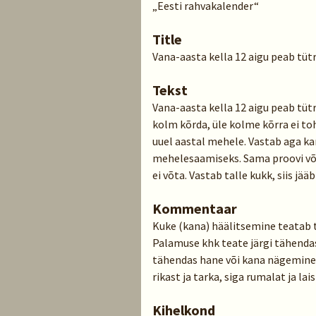
„Eesti rahvakalender“
Title
Vana-aasta kella 12 aigu peab tü
Tekst
Vana-aasta kella 12 aigu peab tü
kolm kõrda, üle kolme kõrra ei toh
uuel aastal mehele. Vastab aga kana
mehelesaamiseks. Sama proovi võib 
ei võta. Vastab talle kukk, siis jää
Kommentaar
Kuke (kana) häälitsemine teatab t
Palamuse khk teate järgi tähend
tähendas hane või kana nägemine
rikast ja tarka, siga rumalat ja la
Kihelkond