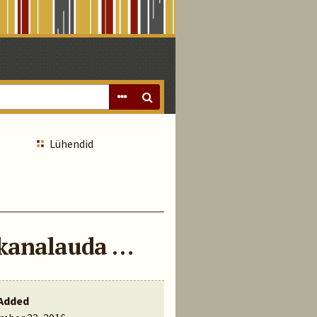
Lühendid
 kanalauda …
Added