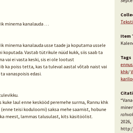
Septe
Colle
Tekst
trik minema kanalauda …
Item 
Kalen
trik minema kanalauda usse taade ja koputama ussele
i koputada. Vastab tütrikule nüüd kukk, siis saab ta
Tags
 vai ei vasta keski, sis ei ole lootust
ennus
ka poiss tetta, kas ta tuleval aastal võtab naist vai
khk
/
b ta vanaspoisis edasi.
karil
Citat
ulevikku.
“Vana-
as kuke laul enne keskööd peremehe surma, Rannu khk
minem
 (enne teisi koduloomi) saksa mehe saamist, hobune
rahva
iska meest, lammas talusulast, kits käsitöölist.
2026,
http: