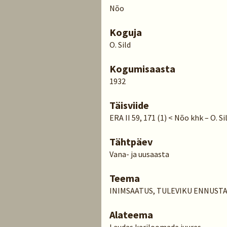
Nõo
Koguja
O. Sild
Kogumisaasta
1932
Täisviide
ERA II 59, 171 (1) < Nõo khk – O. Si
Tähtpäev
Vana- ja uusaasta
Teema
INIMSAATUS, TULEVIKU ENNUST
Alateema