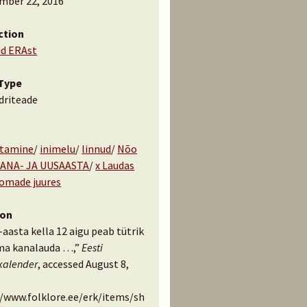
mber 22, 2016
ction
id ERAst
Type
driteade
tamine
/
inimelu
/
linnud
/
Nõo
VANA- JA UUSAASTA
/
x Laudas
oomade juures
ion
aasta kella 12 aigu peab tütrik
a kanalauda …,”
Eesti
kalender
, accessed August 8,
//www.folklore.ee/erk/items/sh