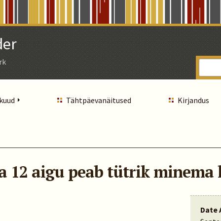
der
rk
 kuud
Tähtpäevanäitused
Kirjandus
la 12 aigu peab tütrik minema
Date 