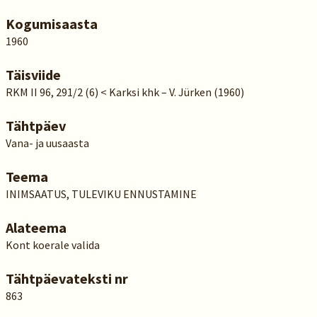
Kogumisaasta
1960
Täisviide
RKM II 96, 291/2 (6) < Karksi khk – V. Jürken (1960)
Tähtpäev
Vana- ja uusaasta
Teema
INIMSAATUS, TULEVIKU ENNUSTAMINE
Alateema
Kont koerale valida
Tähtpäevateksti nr
863