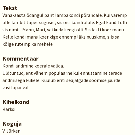
Tekst
Vana-aasta õdangul pant lambakondi põrandale. Kui varemp
olle lambit tapet sügüsel, sis oiti kondi alale. Egäl kondil olli
sis nimi – Mann, Mari, vai kuda keegi olli. Sis lasti koer manu.
Kelle kondi manu koer kige ennemp läks nuuskme, siis sai
kõige rutemp ka mehele.
Kommentaar
Kondi andmine koerale valida.
Üldtuntud, ent vähem populaarne kui ennustamine terade
andmisega kukele. Kuulub eriti seajalgade söömise juurde
vastlapäeval.
Kihelkond
Karksi
Koguja
V. Jürken