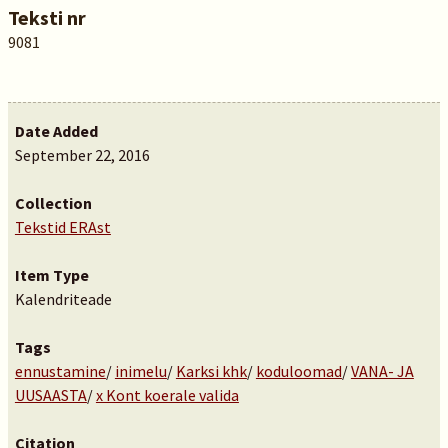
Teksti nr
9081
Date Added
September 22, 2016
Collection
Tekstid ERAst
Item Type
Kalendriteade
Tags
ennustamine
/
inimelu
/
Karksi khk
/
koduloomad
/
VANA- JA
UUSAASTA
/
x Kont koerale valida
Citation