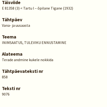
Täisviide
E 81358 (3) < Tartu l – õpilane Tigane (1932)
Tähtpäev
Vana- ja uusaasta
Teema
INIMSAATUS, TULEVIKU ENNUSTAMINE
Alateema
Terade andmine kukele nokkida
Tähtpäevateksti nr
858
Teksti nr
9076