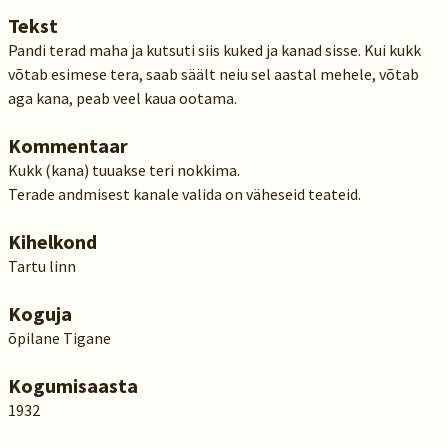
Tekst
Pandi terad maha ja kutsuti siis kuked ja kanad sisse. Kui kukk
võtab esimese tera, saab säält neiu sel aastal mehele, võtab
aga kana, peab veel kaua ootama.
Kommentaar
Kukk (kana) tuuakse teri nokkima.
Terade andmisest kanale valida on väheseid teateid.
Kihelkond
Tartu linn
Koguja
õpilane Tigane
Kogumisaasta
1932