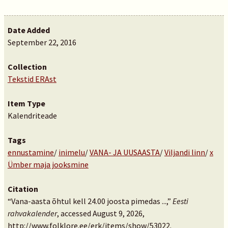
Date Added
September 22, 2016
Collection
Tekstid ERAst
Item Type
Kalendriteade
Tags
ennustamine
/
inimelu
/
VANA- JA UUSAASTA
/
Viljandi linn
/
x
Ümber maja jooksmine
Citation
“Vana-aasta õhtul kell 24.00 joosta pimedas ...,”
Eesti
rahvakalender
, accessed August 9, 2026,
http://www.folklore.ee/erk/items/show/53022
.