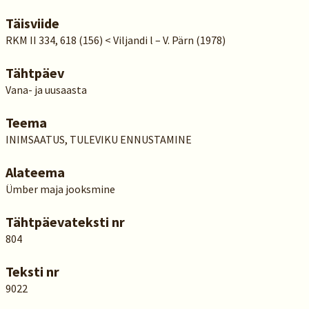
Täisviide
RKM II 334, 618 (156) < Viljandi l – V. Pärn (1978)
Tähtpäev
Vana- ja uusaasta
Teema
INIMSAATUS, TULEVIKU ENNUSTAMINE
Alateema
Ümber maja jooksmine
Tähtpäevateksti nr
804
Teksti nr
9022