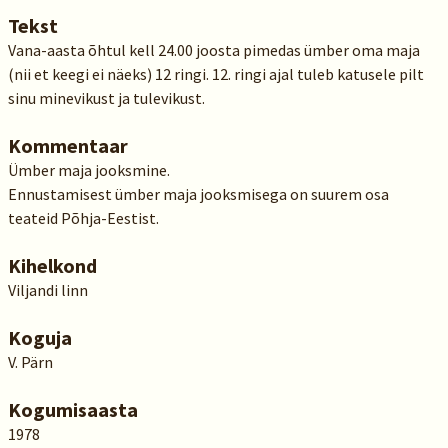
Tekst
Vana-aasta õhtul kell 24.00 joosta pimedas ümber oma maja
(nii et keegi ei näeks) 12 ringi. 12. ringi ajal tuleb katusele pilt
sinu minevikust ja tulevikust.
Kommentaar
Ümber maja jooksmine.
Ennustamisest ümber maja jooksmisega on suurem osa
teateid Põhja-Eestist.
Kihelkond
Viljandi linn
Koguja
V. Pärn
Kogumisaasta
1978