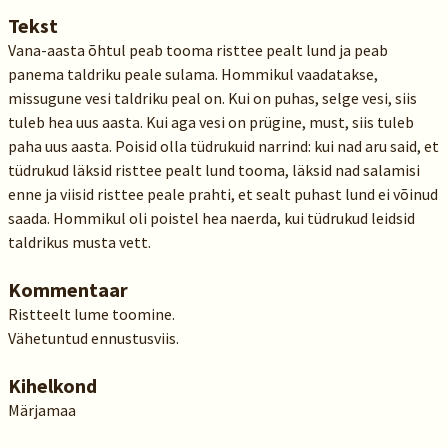
Tekst
Vana-aasta õhtul peab tooma risttee pealt lund ja peab
panema taldriku peale sulama. Hommikul vaadatakse,
missugune vesi taldriku peal on. Kui on puhas, selge vesi, siis
tuleb hea uus aasta. Kui aga vesi on prügine, must, siis tuleb
paha uus aasta. Poisid olla tüdrukuid narrind: kui nad aru said, et
tüdrukud läksid risttee pealt lund tooma, läksid nad salamisi
enne ja viisid risttee peale prahti, et sealt puhast lund ei võinud
saada. Hommikul oli poistel hea naerda, kui tüdrukud leidsid
taldrikus musta vett.
Kommentaar
Ristteelt lume toomine.
Vähetuntud ennustusviis.
Kihelkond
Märjamaa