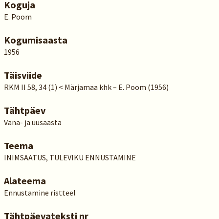
Koguja
E. Poom
Kogumisaasta
1956
Täisviide
RKM II 58, 34 (1) < Märjamaa khk – E. Poom (1956)
Tähtpäev
Vana- ja uusaasta
Teema
INIMSAATUS, TULEVIKU ENNUSTAMINE
Alateema
Ennustamine ristteel
Tähtpäevateksti nr