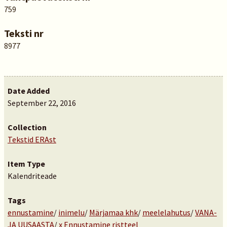
759
Teksti nr
8977
Date Added
September 22, 2016
Collection
Tekstid ERAst
Item Type
Kalendriteade
Tags
ennustamine
/
inimelu
/
Märjamaa khk
/
meelelahutus
/
VANA-
JA UUSAASTA
/
x Ennustamine ristteel