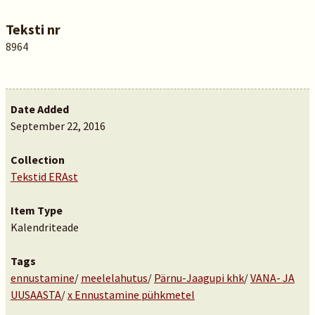
Teksti nr
8964
Date Added
September 22, 2016
Collection
Tekstid ERAst
Item Type
Kalendriteade
Tags
ennustamine
/
meelelahutus
/
Pärnu-Jaagupi khk
/
VANA- JA
UUSAASTA
/
x Ennustamine pühkmetel