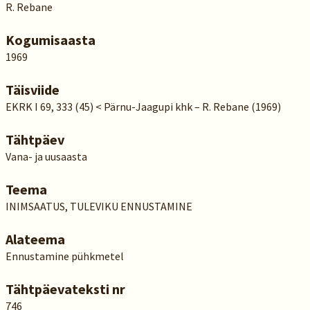
R. Rebane
Kogumisaasta
1969
Täisviide
EKRK I 69, 333 (45) < Pärnu-Jaagupi khk – R. Rebane (1969)
Tähtpäev
Vana- ja uusaasta
Teema
INIMSAATUS, TULEVIKU ENNUSTAMINE
Alateema
Ennustamine pühkmetel
Tähtpäevateksti nr
746