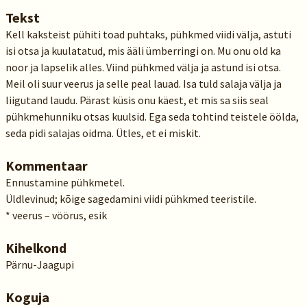
Tekst
Kell kaksteist pühiti toad puhtaks, pühkmed viidi välja, astuti
isi otsa ja kuulatatud, mis ääli ümberringi on. Mu onu old ka
noor ja lapselik alles. Viind pühkmed välja ja astund isi otsa.
Meil oli suur veerus ja selle peal lauad. Isa tuld salaja välja ja
liigutand laudu. Pärast küsis onu käest, et mis sa siis seal
pühkmehunniku otsas kuulsid. Ega seda tohtind teistele öölda,
seda pidi salajas oidma. Ütles, et ei miskit.
Kommentaar
Ennustamine pühkmetel.
Üldlevinud; kõige sagedamini viidi pühkmed teeristile.
* veerus – vöörus, esik
Kihelkond
Pärnu-Jaagupi
Koguja