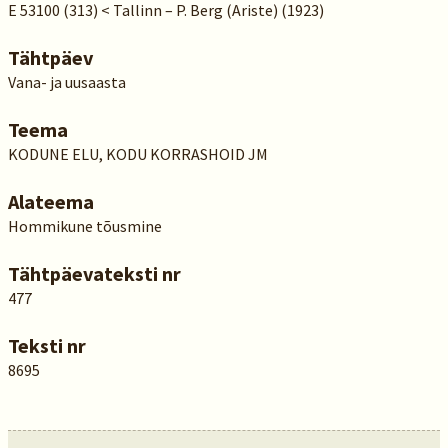
E 53100 (313) < Tallinn – P. Berg (Ariste) (1923)
Tähtpäev
Vana- ja uusaasta
Teema
KODUNE ELU, KODU KORRASHOID JM
Alateema
Hommikune tõusmine
Tähtpäevateksti nr
477
Teksti nr
8695