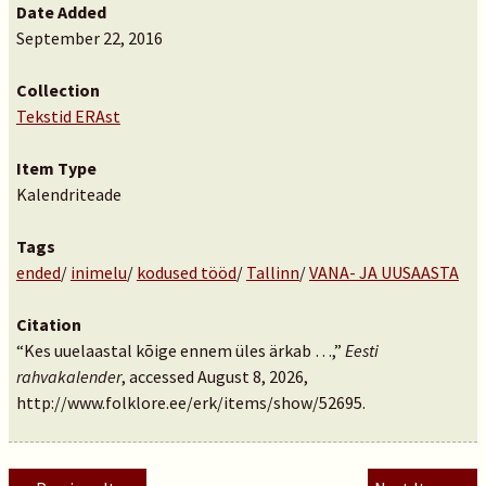
Date Added
September 22, 2016
Collection
Tekstid ERAst
Item Type
Kalendriteade
Tags
ended
/
inimelu
/
kodused tööd
/
Tallinn
/
VANA- JA UUSAASTA
Citation
“Kes uuelaastal kõige ennem üles ärkab …,”
Eesti
rahvakalender
, accessed August 8, 2026,
http://www.folklore.ee/erk/items/show/52695
.