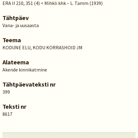
ERA II 210, 351 (4) < Mihkli khk – L. Tamm (1939)
Tähtpäev
Vana- ja uusaasta
Teema
KODUNE ELU, KODU KORRASHOID JM
Alateema
Akende kinnikatmine
Tähtpäevateksti nr
399
Teksti nr
8617