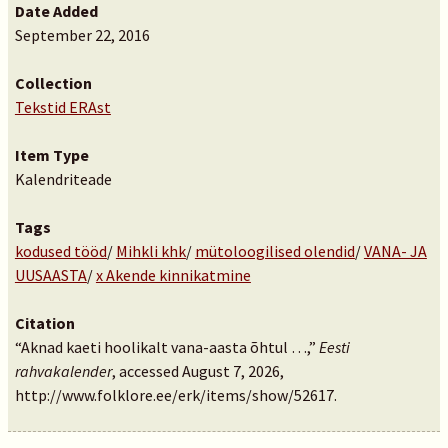
Date Added
September 22, 2016
Collection
Tekstid ERAst
Item Type
Kalendriteade
Tags
kodused tööd
/
Mihkli khk
/
mütoloogilised olendid
/
VANA- JA
UUSAASTA
/
x Akende kinnikatmine
Citation
“Aknad kaeti hoolikalt vana-aasta õhtul …,”
Eesti
rahvakalender
, accessed August 7, 2026,
http://www.folklore.ee/erk/items/show/52617
.