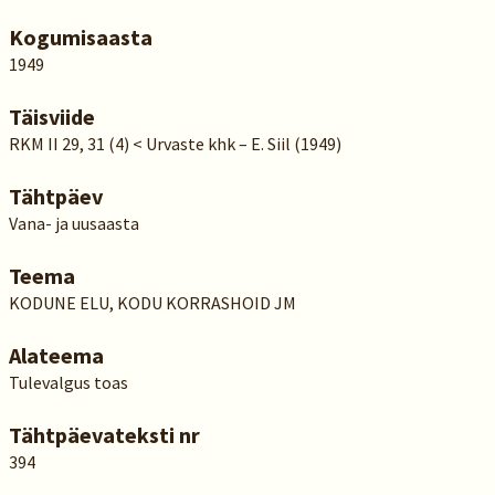
Kogumisaasta
1949
Täisviide
RKM II 29, 31 (4) < Urvaste khk – E. Siil (1949)
Tähtpäev
Vana- ja uusaasta
Teema
KODUNE ELU, KODU KORRASHOID JM
Alateema
Tulevalgus toas
Tähtpäevateksti nr
394