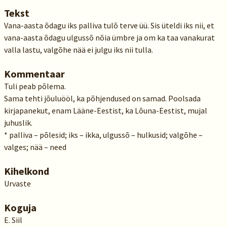
Tekst
Vana-aasta õdagu iks palliva tulõ terve üü. Sis üteldi iks nii, et
vana-aasta õdagu ulgussõ nõia ümbre ja om ka taa vanakurat
valla lastu, valgõhe nää ei julgu iks nii tulla.
Kommentaar
Tuli peab põlema.
Sama tehti jõuluööl, ka põhjendused on samad. Poolsada
kirjapanekut, enam Lääne-Eestist, ka Lõuna-Eestist, mujal
juhuslik.
* palliva – põlesid; iks – ikka, ulgussõ – hulkusid; valgõhe –
valges; nää – need
Kihelkond
Urvaste
Koguja
E. Siil