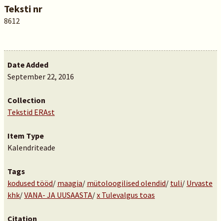
Teksti nr
8612
Date Added
September 22, 2016
Collection
Tekstid ERAst
Item Type
Kalendriteade
Tags
kodused tööd
/
maagia
/
mütoloogilised olendid
/
tuli
/
Urvaste
khk
/
VANA- JA UUSAASTA
/
x Tulevalgus toas
Citation