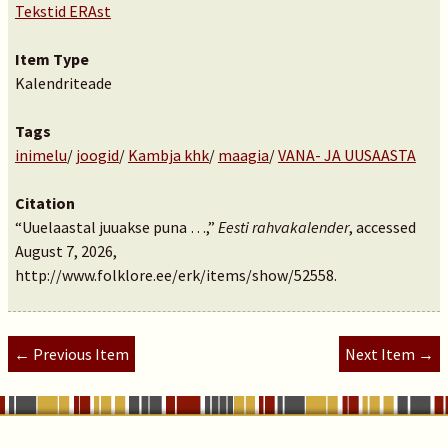
Tekstid ERAst
Item Type
Kalendriteade
Tags
inimelu
/
joogid
/
Kambja khk
/
maagia
/
VANA- JA UUSAASTA
Citation
“Uuelaastal juuakse puna …,”
Eesti rahvakalender
, accessed
August 7, 2026,
http://www.folklore.ee/erk/items/show/52558
.
← Previous Item
Next Item →