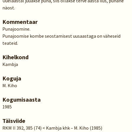
Uuelaastal juuakse puna, siis ollakse terve aasta ilus, punane
näost.
Kommentaar
Punajoomine.
Punajoomise kombe seostamisest uusaastaga on väheseid
teateid.
Kihelkond
Kambja
Koguja
M. Kiho
Kogumisaasta
1985
Täisviide
RKM II 392, 385 (74) < Kambja khk – M. Kiho (1985)