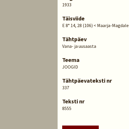
1933
Täisviide
E 8° 14, 28 (106) < Maarja-Magdale
Tähtpäev
Vana- ja uusaasta
Teema
JOOGID
Tähtpäevateksti nr
337
Teksti nr
8555