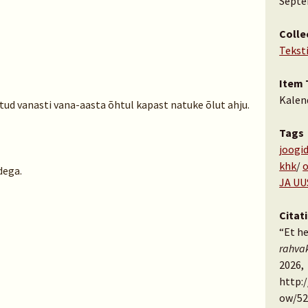
Septe
Colle
Tekst
Item 
Kalen
satud vanasti vana-aasta õhtul kapast natuke õlut ahju.
Tags
joogi
khk
/
dega.
JA U
Citat
“Et he
rahva
2026,
http:
ow/52