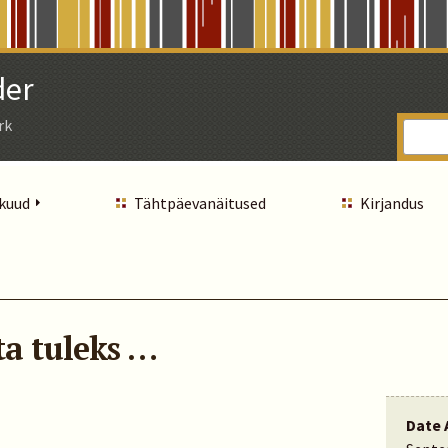
der
rk
 kuud
Tähtpäevanäitused
Kirjandus
ta tuleks …
Date 