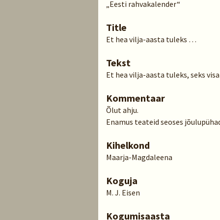
„Eesti rahvakalender“
Title
Et hea vilja-aasta tuleks …
Tekst
Et hea vilja-aasta tuleks, seks vi
Kommentaar
Õlut ahju.
Enamus teateid seoses jõulupüha
Kihelkond
Maarja-Magdaleena
Koguja
M. J. Eisen
Kogumisaasta