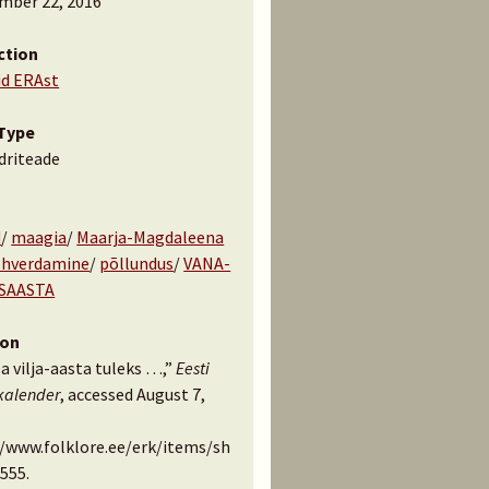
mber 22, 2016
ction
id ERAst
Type
driteade
d
/
maagia
/
Maarja-Magdaleena
ohverdamine
/
põllundus
/
VANA-
USAASTA
ion
a vilja-aasta tuleks …,”
Eesti
kalender
, accessed August 7,
//www.folklore.ee/erk/items/sh
555
.