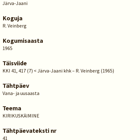
Järva-Jaani
Koguja
R. Veinberg
Kogumisaasta
1965
Täisviide
KKI 41, 417 (7) < Järva-Jaani khk – R. Veinberg (1965)
Tähtpäev
Vana- ja uusaasta
Teema
KIRIKUSKÄIMINE
Tähtpäevateksti nr
41