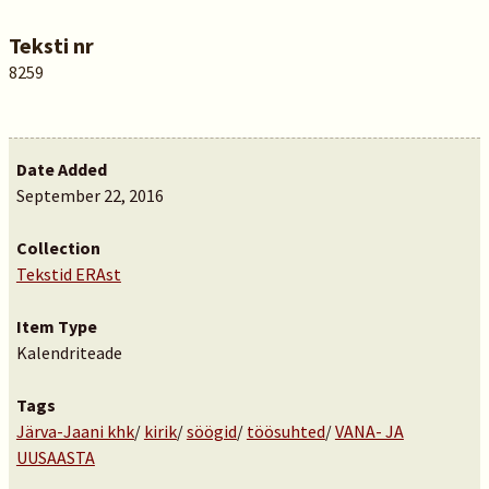
Teksti nr
8259
Date Added
September 22, 2016
Collection
Tekstid ERAst
Item Type
Kalendriteade
Tags
Järva-Jaani khk
/
kirik
/
söögid
/
töösuhted
/
VANA- JA
UUSAASTA