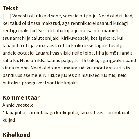
Tekst
[---] Vanasti oli rikkaid vähe, vaeseid oli palju. Need olid rikkad,
kel talud olid tasa makstud, aga rentnikud ei saanud kuidagi
rentigi makstud. Siis oli tohutupalju mõisa moonamehi,
saunamehi ja taluteenijaid. Kirikuvaeseid, kes igakord, kui
lauapüha oli, ja vana-aasta õhtu kiriku ukse taga istusid ja
andeid ootasid. Lauarahvas viisid neile leiba, liha ja mõni andis
raha ka. Neid oli ikka kaunis palju, 10–15 tükki, ega igaüks saand
sinna minna. Need olid sinna määratud, kui mõni ära suri, siis
pandi uus asemele. Kirikute juures on nisuksed ruumid, neid
hüitakse praegu veel santide kojaks.
Kommentaar
Annid vaestele.
* lauapüha – armulauaga kirikupüha; lauarahvas – armulaual
käijad
Kihelkond