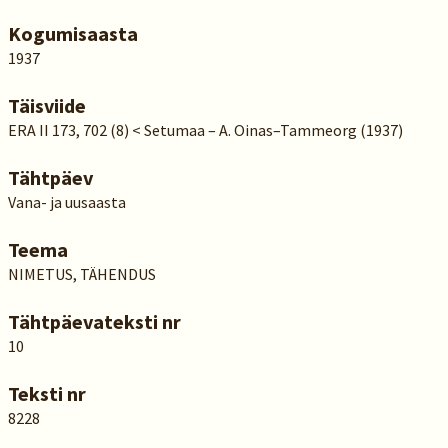
Kogumisaasta
1937
Täisviide
ERA II 173, 702 (8) < Setumaa – A. Oinas–Tammeorg (1937)
Tähtpäev
Vana- ja uusaasta
Teema
NIMETUS, TÄHENDUS
Tähtpäevateksti nr
10
Teksti nr
8228