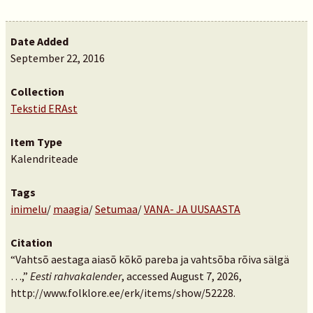
Date Added
September 22, 2016
Collection
Tekstid ERAst
Item Type
Kalendriteade
Tags
inimelu
/
maagia
/
Setumaa
/
VANA- JA UUSAASTA
Citation
“Vahtsõ aestaga aiasõ kõkõ pareba ja vahtsõba rõiva sälgä
…,”
Eesti rahvakalender
, accessed August 7, 2026,
http://www.folklore.ee/erk/items/show/52228
.