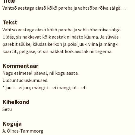
Title
Vahtsõ aestaga aiasõ kõkõ pareba ja vahtsõba rõiva sälgä …
Tekst
Vahtsõ aestaga aiasõ kõkõ pareba ja vahtsõba rõiva sälgä.
Üldäs, sis nakkavat kõik aestak ni häste küuma. Ja süvväs
parebit süüke, käudas kerkoh ja poisi juu-i viina ja mäng-i
kaartit, pelgäse, õt sis nakkat kõik aestak nii tegemä.
Kommentaar
Nagu esimesel päeval, nii kogu aasta.
Üldtuntud uskumused.
* juu-i – ei joo; mängi-i – ei mängi; õt – et
Kihelkond
Setu
Koguja
A. Oinas-Tammeorg