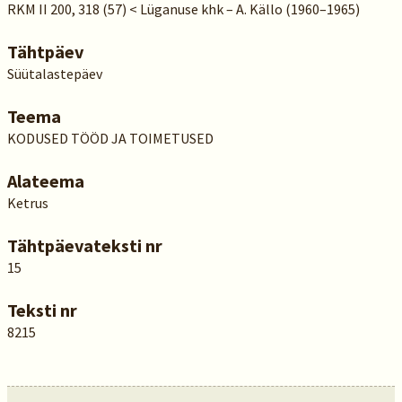
RKM II 200, 318 (57) < Lüganuse khk – A. Källo (1960–1965)
Tähtpäev
Süütalastepäev
Teema
KODUSED TÖÖD JA TOIMETUSED
Alateema
Ketrus
Tähtpäevateksti nr
15
Teksti nr
8215